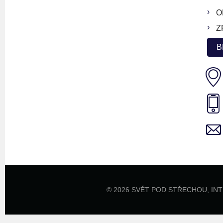
O
Z
B
© 2026 SVĚT POD STŘECHOU,
IN