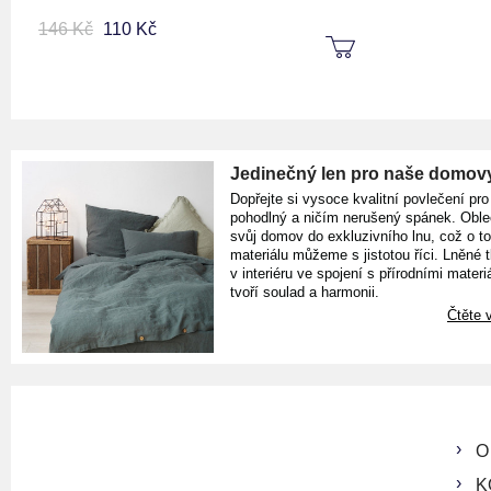
146 Kč
110 Kč
Jedinečný len pro naše domov
Dopřejte si vysoce kvalitní povlečení pro
pohodlný a ničím nerušený spánek. Oble
svůj domov do exkluzivního lnu, což o t
materiálu můžeme s jistotou říci. Lněné 
v interiéru ve spojení s přírodními materiá
tvoří soulad a harmonii.
Čtěte v
O
K