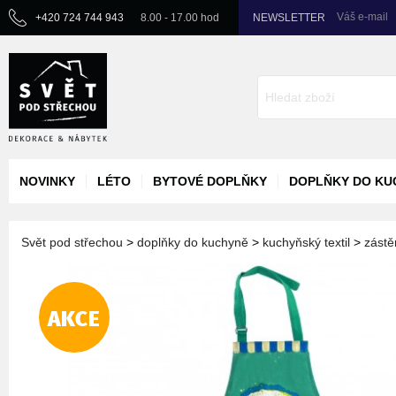
Váš e-mail
+420 724 744 943
8.00 - 17.00 hod
NEWSLETTER
NOVINKY
LÉTO
BYTOVÉ DOPLŇKY
DOPLŇKY DO KU
Svět pod střechou
>
doplňky do kuchyně
>
kuchyňský textil
>
zástě
AKCE