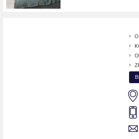
O
K
O
Z
B