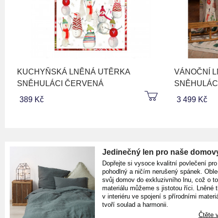
KUCHYŇSKÁ LNĚNÁ UTĚRKA
VÁNOČNÍ 
SNĚHULÁCI ČERVENÁ
SNĚHULÁC
389 Kč
3 499 Kč
Jedinečný len pro naše domov
Dopřejte si vysoce kvalitní povlečení pro
pohodlný a ničím nerušený spánek. Oble
svůj domov do exkluzivního lnu, což o t
materiálu můžeme s jistotou říci. Lněné 
v interiéru ve spojení s přírodními materiá
tvoří soulad a harmonii.
Čtěte v