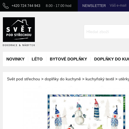
Váš e-mail
+420 724 744 943
8.00 - 17.00 hod
NEWSLETTER
NOVINKY
LÉTO
BYTOVÉ DOPLŇKY
DOPLŇKY DO KU
Svět pod střechou
>
doplňky do kuchyně
>
kuchyňský textil
>
utěrk