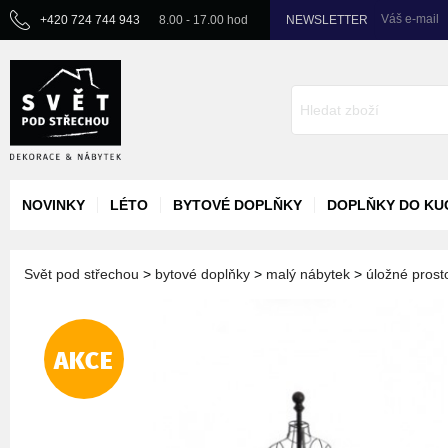
Váš e-mail
+420 724 744 943
8.00 - 17.00 hod
NEWSLETTER
NOVINKY
LÉTO
BYTOVÉ DOPLŇKY
DOPLŇKY DO KU
Svět pod střechou
>
bytové doplňky
>
malý nábytek
>
úložné prost
AKCE