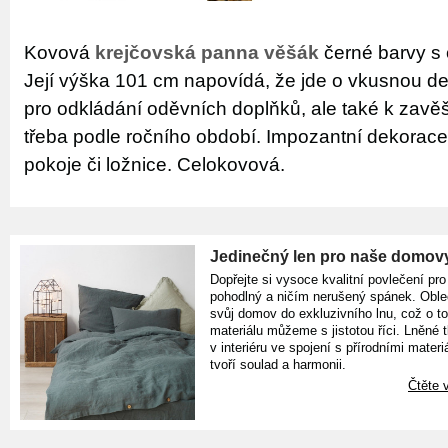
Kovová
krejčovská panna věšák
černé barvy s 
Její výška 101 cm napovídá, že jde o vkusnou de
pro odkládání oděvních doplňků, ale také k zavě
třeba podle ročního období. Impozantní dekorac
pokoje či ložnice. Celokovová.
Jedinečný len pro naše domov
Dopřejte si vysoce kvalitní povlečení pro
pohodlný a ničím nerušený spánek. Oble
svůj domov do exkluzivního lnu, což o t
materiálu můžeme s jistotou říci. Lněné 
v interiéru ve spojení s přírodními materiá
tvoří soulad a harmonii.
Čtěte v