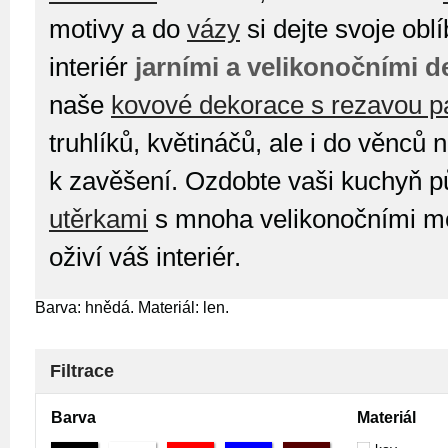
motivy a do
vázy
si dejte svoje obl
interiér
jarními a velikonočními 
naše
kovové dekorace s rezavou p
truhlíků, květináčů, ale i do věnců 
k zavěšení. Ozdobte vaši kuchyň 
utěrkami
s mnoha velikonočními mot
oživí váš interiér.
Barva: hnědá. Materiál: len.
Filtrace
Barva
Materiál