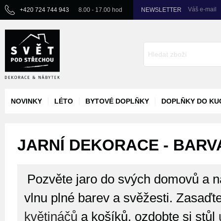
Váš e-mail
+420 724 744 943
8.00 - 17.00 hod
NEWSLETTER
NOVINKY
LÉTO
BYTOVÉ DOPLŇKY
DOPLŇKY DO KU
JARNÍ DEKORACE - BARVA
Pozvěte jaro do svých domovů a na
vlnu plné barev a svěžesti. Zasaďte 
květináčů
a košíků, ozdobte si stůl