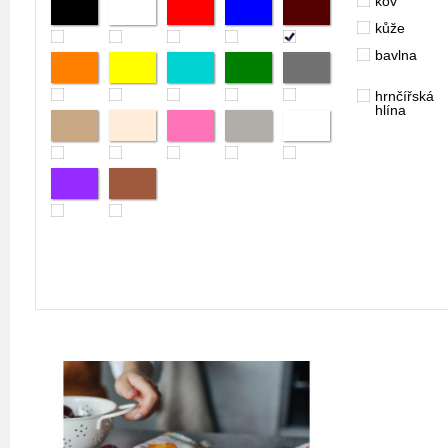
kov
kůže
bavlna
hrnčířská
hlína