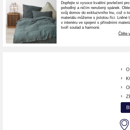
Dopřejte si vysoce kvalitní povlečení pro
pohodlný a ničím nerušený spánek. Oble
svůj domov do exkluzivního lnu, což o t
materiálu můžeme s jistotou říci. Lněné 
v interiéru ve spojení s přírodními materiá
tvoří soulad a harmonii.
Čtěte v
O
K
O
Z
B