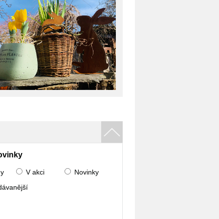
ovinky
ny
V akci
Novinky
dávanější