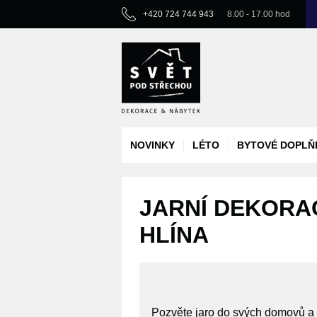
+420 724 744 943
8.00 - 17.00 hod
NOVINKY
LÉTO
BYTOVÉ DOPLŇ
JARNÍ DEKORAC
HLÍNA
Pozvěte jaro do svých domovů a n