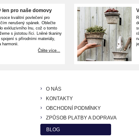
 len pro naše domovy
V
ysoce kvalitní povlečení pro
R
ičím nerušený spánek. Oblečte
d
o exkluzivního lnu, což o tomto
s
žeme s jistotou říci. Lněné tkaniny
r
e spojení s přírodními materiály,
n
a harmonii.
j
Čtěte více...
O NÁS
KONTAKTY
OBCHODNÍ PODMÍNKY
ZPŮSOB PLATBY A DOPRAVA
BLOG