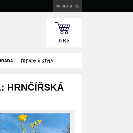
PŘIHLÁSIT SE
0 Kč
TRENDY A STYLY
HRADA
L: HRNČÍŘSKÁ