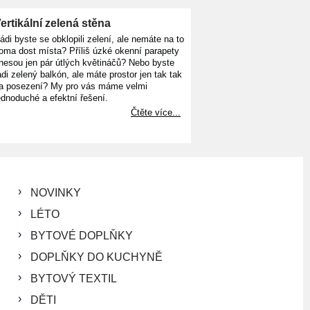
ertikální zelená stěna
ádi byste se obklopili zelení, ale nemáte na to
oma dost místa? Příliš úzké okenní parapety
nesou jen pár útlých květináčů? Nebo byste
ádi zelený balkón, ale máte prostor jen tak tak
a posezení? My pro vás máme velmi
ednoduché a efektní řešení.
Čtěte více...
NOVINKY
LÉTO
BYTOVÉ DOPLŇKY
DOPLŇKY DO KUCHYNĚ
BYTOVÝ TEXTIL
DĚTI