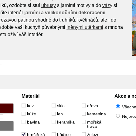
íků, ozdobte si stůl
ubrusy
s jarními motivy a do
vázy
si
ňte interiér
jarními a velikonočními dekoracemi
.
rezavou patinou
vhodné do truhlíků, květináčů, ale i do
Ozdobte vaši kuchyň půvabnými
lněnými utěrkami
s mnoha
ta oživí váš interiér.
.
Materiál
Akce a n
kov
sklo
dřevo
Všech
kůže
len
kamenina
Nejpro
bavlna
keramika
mořská
tráva
hrnčířská
břidlice
železo