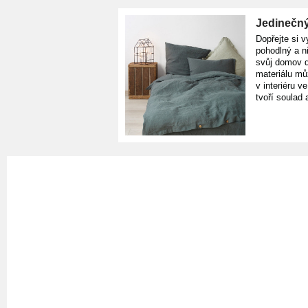
Jedinečný
Dopřejte si v
pohodlný a n
svůj domov d
materiálu mů
v interiéru v
tvoří soulad 