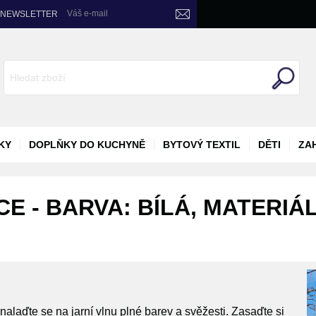
Váš e-mail
NEWSLETTER
KY
DOPLŇKY DO KUCHYNĚ
BYTOVÝ TEXTIL
DĚTI
ZA
E - BARVA: BÍLÁ, MATERIÁ
alaďte se na jarní vlnu plné barev a svěžesti. Zasaďte si