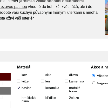
ňte interiér
jarními a velikonočními dekoracemi
.
rezavou patinou
vhodné do truhlíků, květináčů, ale i do
Ozdobte vaši kuchyň půvabnými
lněnými utěrkami
s mnoha
ta oživí váš interiér.
Materiál
Akce a n
kov
sklo
dřevo
Všech
kůže
len
kamenina
Nejpro
bavlna
keramika
mořská
tráva
hrnčířská
břidlice
železo
hlína