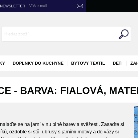
Váš e-mail
NEWSLETTER
KY
DOPLŇKY DO KUCHYNĚ
BYTOVÝ TEXTIL
DĚTI
ZA
E - BARVA: FIALOVÁ, MATE
alaďte se na jarní vlnu plné barev a svěžesti. Zasaďte si
íků, ozdobte si stůl
ubrusy
s jarními motivy a do
vázy
si