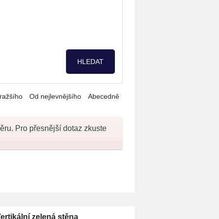
ražšího
Od nejlevnějšího
Abecedně
u. Pro přesnější dotaz zkuste
ertikální zelená stěna