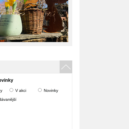
ovinky
ny
V akci
Novinky
dávanější