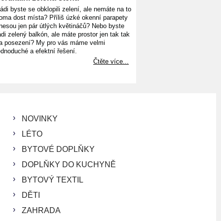
ádi byste se obklopili zelení, ale nemáte na to
oma dost místa? Příliš úzké okenní parapety
nesou jen pár útlých květináčů? Nebo byste
ádi zelený balkón, ale máte prostor jen tak tak
a posezení? My pro vás máme velmi
ednoduché a efektní řešení.
Čtěte více...
NOVINKY
LÉTO
BYTOVÉ DOPLŇKY
DOPLŇKY DO KUCHYNĚ
BYTOVÝ TEXTIL
DĚTI
ZAHRADA