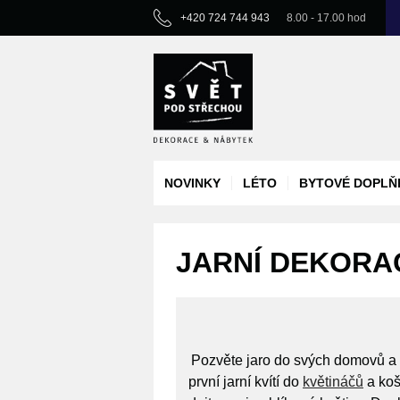
+420 724 744 943
8.00 - 17.00 hod
NOVINKY
LÉTO
BYTOVÉ DOPLŇ
JARNÍ DEKORAC
Pozvěte jaro do svých domovů a n
první jarní kvítí do
květináčů
a koš