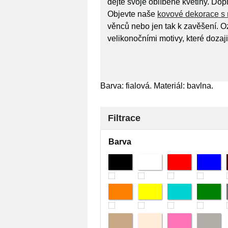
dejte svoje oblíbené květiny. Dopl
Objevte naše
kovové dekorace s 
věnců nebo jen tak k zavěšení. 
velikonočními motivy, které dozajis
Barva: fialová. Materiál: bavlna.
Filtrace
Barva