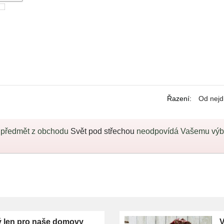
Řazení
:
Od nejd
 předmět z obchodu
Svět pod střechou
neodpovídá Vašemu výběr
 len pro naše domovy
V