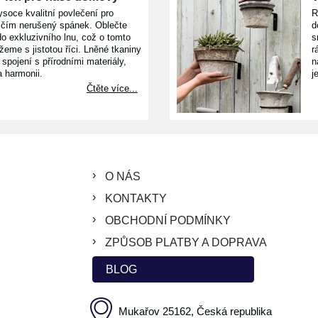
ysoce kvalitní povlečení pro
R
ičím nerušený spánek. Oblečte
d
o exkluzivního lnu, což o tomto
s
žeme s jistotou říci. Lněné tkaniny
r
e spojení s přírodními materiály,
n
a harmonii.
j
Čtěte více...
O NÁS
KONTAKTY
OBCHODNÍ PODMÍNKY
ZPŮSOB PLATBY A DOPRAVA
BLOG
Mukařov 25162, Česká republika