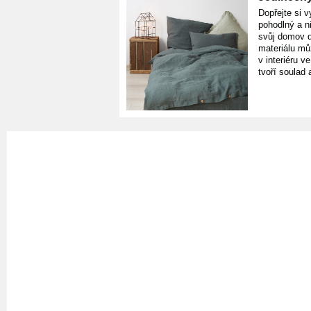
Dopřejte si v
pohodlný a n
svůj domov d
materiálu mů
v interiéru v
tvoří soulad 