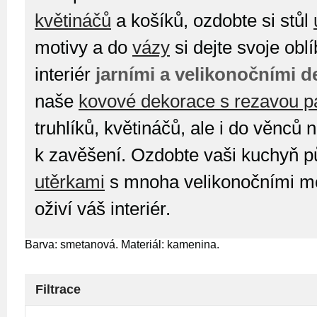
květináčů
a košíků, ozdobte si stůl
motivy a do
vázy
si dejte svoje obl
interiér
jarními a velikonočními 
naše
kovové dekorace s rezavou p
truhlíků, květináčů, ale i do věnců 
k zavěšení. Ozdobte vaši kuchyň 
utěrkami
s mnoha velikonočními mot
oživí váš interiér.
Barva: smetanová. Materiál: kamenina.
Filtrace