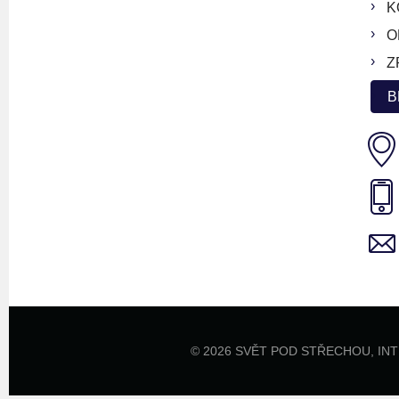
K
O
Z
B
© 2026 SVĚT POD STŘECHOU,
IN