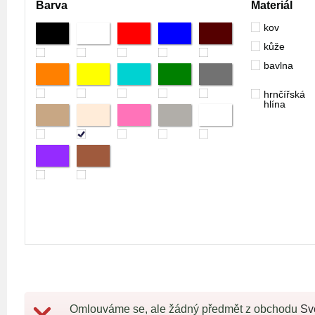
Barva
Materiál
kov
kůže
bavlna
hrnčířská
hlína
Omlouváme se, ale žádný předmět z obchodu
Sv