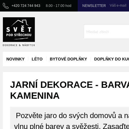
Váš e-mail
+420 724 744 943
8.00 - 17.00 hod
NEWSLETTER
NOVINKY
LÉTO
BYTOVÉ DOPLŇKY
DOPLŇKY DO KU
JARNÍ DEKORACE - BARV
KAMENINA
Pozvěte jaro do svých domovů a na
vlnu plné barev a svěžesti. Zasaďte 