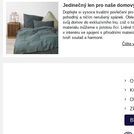
Jedinečný len pro naše domov
Dopřejte si vysoce kvalitní povlečení pro
pohodlný a ničím nerušený spánek. Oble
svůj domov do exkluzivního lnu, což o t
materiálu můžeme s jistotou říci. Lněné 
v interiéru ve spojení s přírodními materiá
tvoří soulad a harmonii.
Čtěte v
O
K
O
Z
B