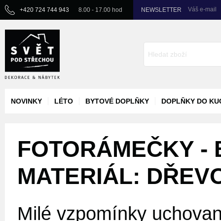
Váš e-mail
+420 724 744 943
8.00 - 17.00 hod
NEWSLETTER
NOVINKY
LÉTO
BYTOVÉ DOPLŇKY
DOPLŇKY DO KU
FOTORÁMEČKY - B
MATERIÁL: DŘEV
Milé vzpomínky uchované