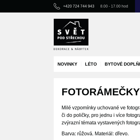
+420 724 744 943
8.00 - 17.00 hod
NOVINKY
LÉTO
BYTOVÉ DOPLŇ
FOTORÁMEČKY 
Milé vzpomínky uchované ve fotogr
či do poličky, pro jednu i více fotog
zvýrazní témata vystavených fotogr
Barva: růžová. Materiál: dřevo.