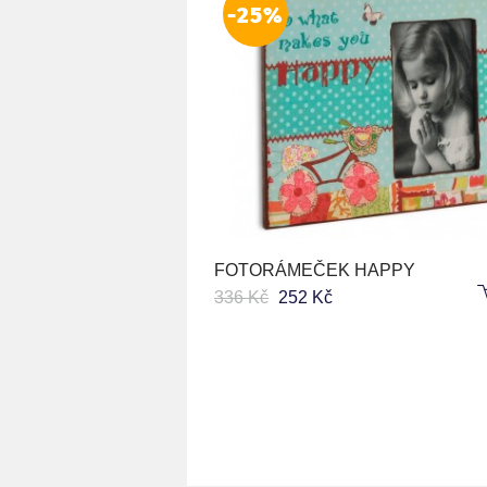
-25%
FOTORÁMEČEK HAPPY
336 Kč
252 Kč