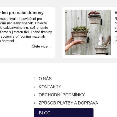
 len pro naše domovy
V
ysoce kvalitní povlečení pro
R
ičím nerušený spánek. Oblečte
d
o exkluzivního lnu, což o tomto
s
žeme s jistotou říci. Lněné tkaniny
r
e spojení s přírodními materiály,
n
a harmonii.
j
Čtěte více...
O NÁS
KONTAKTY
OBCHODNÍ PODMÍNKY
ZPŮSOB PLATBY A DOPRAVA
BLOG