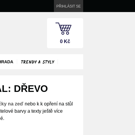
PŘIHLÁSIT SE
0 Kč
TRENDY A STYLY
HRADA
ÁL: DŘEVO
čky na zeď
nebo k k opření na stůl
stelové barvy a texty ještě více
é.