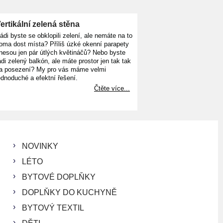
ertikální zelená stěna
ádi byste se obklopili zelení, ale nemáte na to
oma dost místa? Příliš úzké okenní parapety
nesou jen pár útlých květináčů? Nebo byste
ádi zelený balkón, ale máte prostor jen tak tak
a posezení? My pro vás máme velmi
ednoduché a efektní řešení.
Čtěte více...
NOVINKY
LÉTO
BYTOVÉ DOPLŇKY
DOPLŇKY DO KUCHYNĚ
BYTOVÝ TEXTIL