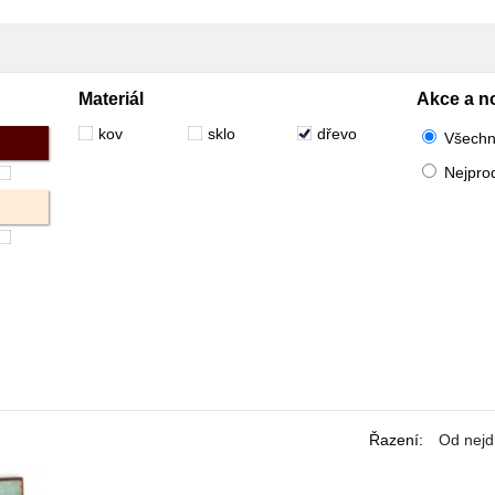
Materiál
Akce a n
kov
sklo
dřevo
Všech
Nejpro
Řazení
:
Od nejd