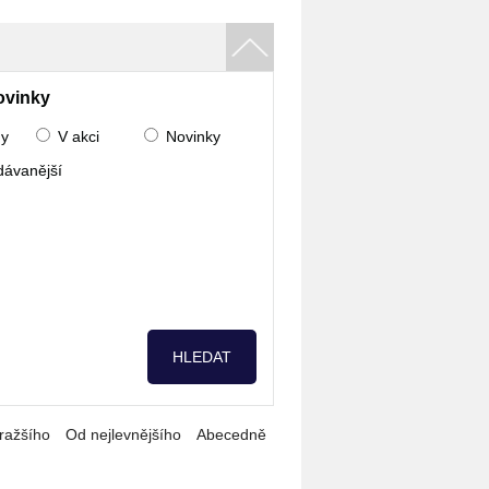
ovinky
ny
V akci
Novinky
dávanější
ražšího
Od nejlevnějšího
Abecedně