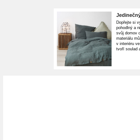
Jedinečný
Dopřejte si v
pohodlný a n
svůj domov d
materiálu mů
v interiéru v
tvoří soulad 