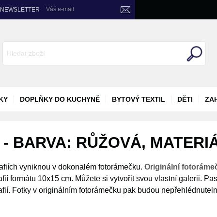
Váš e-mail
NEWSLETTER
KY
DOPLŇKY DO KUCHYNĚ
BYTOVÝ TEXTIL
DĚTI
ZA
- BARVA: RŮŽOVÁ, MATERI
afiích vyniknou v dokonalém fotorámečku.
Originální fotoráme
rafií formátu 10x15 cm. Můžete si vytvořit svou vlastní galerii. Pa
afií. Fotky v originálním fotorámečku pak budou nepřehlédnuteln