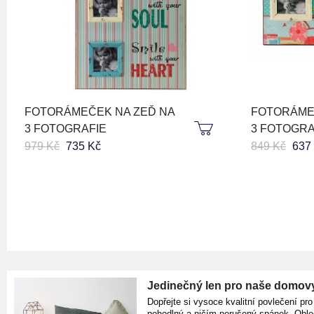
FOTORÁMEČEK NA ZEĎ NA
FOTORÁME
3 FOTOGRAFIE
3 FOTOGRA
979 Kč
735 Kč
849 Kč
637
Jedinečný len pro naše domov
Dopřejte si vysoce kvalitní povlečení pro
pohodlný a ničím nerušený spánek. Oble