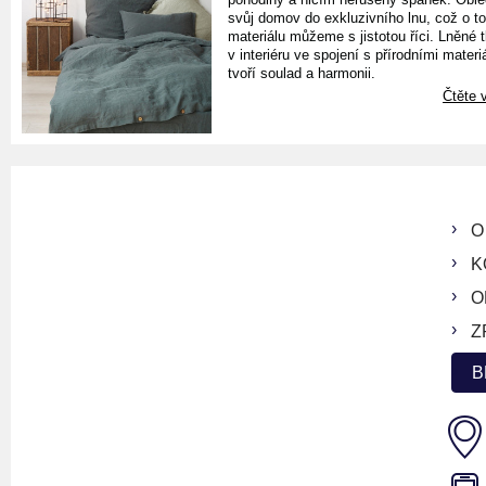
svůj domov do exkluzivního lnu, což o t
materiálu můžeme s jistotou říci. Lněné 
v interiéru ve spojení s přírodními materiá
tvoří soulad a harmonii.
Čtěte v
O
K
O
Z
B