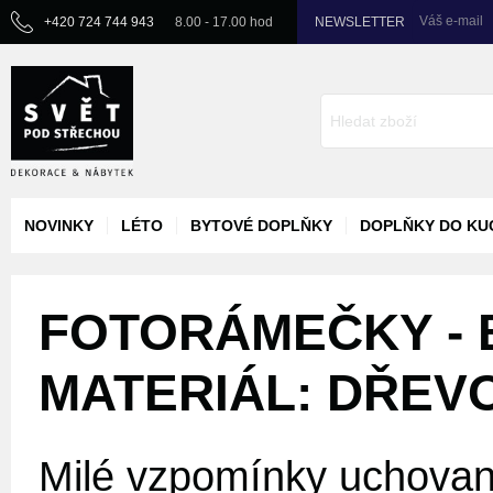
Váš e-mail
+420 724 744 943
8.00 - 17.00 hod
NEWSLETTER
NOVINKY
LÉTO
BYTOVÉ DOPLŇKY
DOPLŇKY DO KU
FOTORÁMEČKY - 
MATERIÁL: DŘEV
Milé vzpomínky uchované