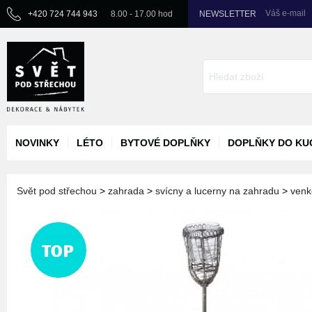
Váš e-mail
+420 724 744 943
8.00 - 17.00 hod
NEWSLETTER
NOVINKY
LÉTO
BYTOVÉ DOPLŇKY
DOPLŇKY DO KU
Svět pod střechou
>
zahrada
>
svícny a lucerny na zahradu
>
venk
TOP