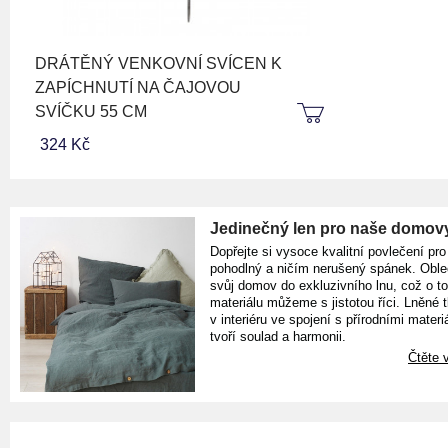
DRÁTĚNÝ VENKOVNÍ SVÍCEN K
ZAPÍCHNUTÍ NA ČAJOVOU
SVÍČKU 55 CM
324 Kč
Jedinečný len pro naše domov
Dopřejte si vysoce kvalitní povlečení pro
pohodlný a ničím nerušený spánek. Oble
svůj domov do exkluzivního lnu, což o t
materiálu můžeme s jistotou říci. Lněné 
v interiéru ve spojení s přírodními materiá
tvoří soulad a harmonii.
Čtěte v