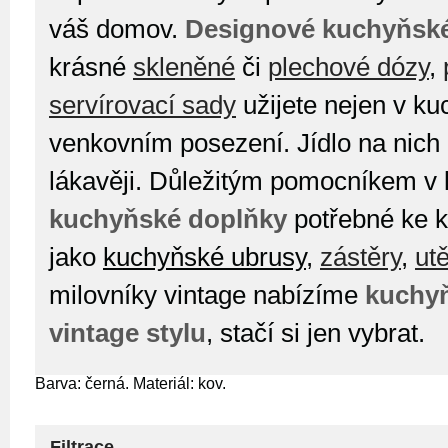
váš domov.
Designové kuchyňsk
krásné
skleněné
či
plechové dózy
,
servírovací sady
užijete nejen v kuc
venkovním posezení. Jídlo na nich
lákavěji. Důležitým pomocníkem v 
kuchyňské doplňky
potřebné ke 
jako
kuchyňské ubrusy
,
zástěry
,
ut
milovníky vintage nabízíme
kuchyň
vintage stylu
, stačí si jen vybrat.
Barva: černá. Materiál: kov.
Filtrace