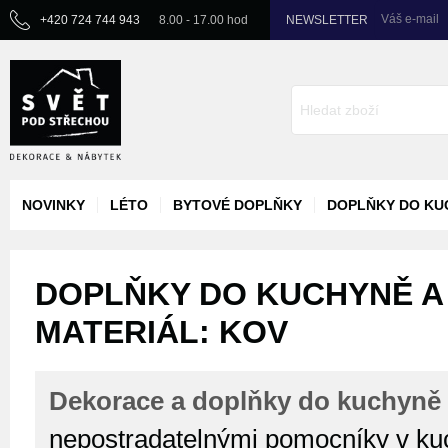
Váš e-mail
+420 724 744 943
8.00 - 17.00 hod
NEWSLETTER
NOVINKY
LÉTO
BYTOVÉ DOPLŇKY
DOPLŇKY DO KU
DOPLŇKY DO KUCHYNĚ A 
MATERIÁL: KOV
Dekorace a doplňky do kuchyně 
nepostradatelnými pomocníky v kuc