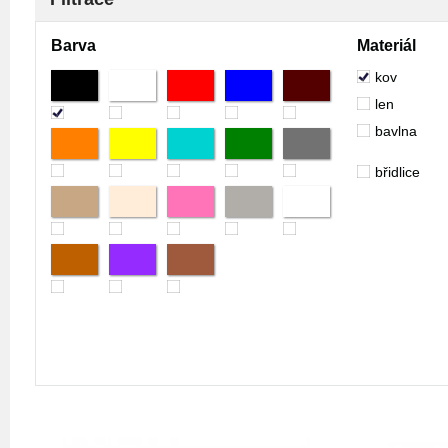
Barva
Materiál
kov
len
bavlna
břidlice