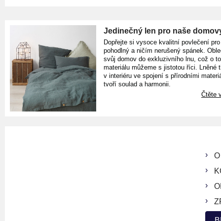
Jedinečný len pro naše domov
Dopřejte si vysoce kvalitní povlečení pro
pohodlný a ničím nerušený spánek. Oble
svůj domov do exkluzivního lnu, což o t
materiálu můžeme s jistotou říci. Lněné 
v interiéru ve spojení s přírodními materiá
tvoří soulad a harmonii.
Čtěte v
O
K
O
Z
B