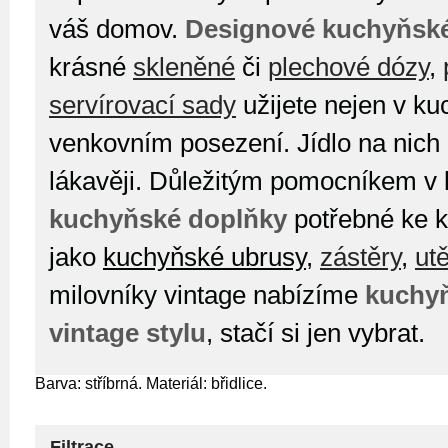
váš domov.
Designové kuchyňsk
krásné
skleněné
či
plechové dózy
,
servírovací sady
užijete nejen v kuc
venkovním posezení. Jídlo na nich
lákavěji. Důležitým pomocníkem v 
kuchyňské doplňky
potřebné ke 
jako
kuchyňské ubrusy
,
zástěry
,
ut
milovníky vintage nabízíme
kuchyň
vintage stylu
, stačí si jen vybrat.
Barva: stříbrná. Materiál: břidlice.
Filtrace