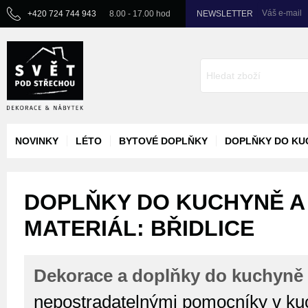
Váš e-mail
+420 724 744 943
8.00 - 17.00 hod
NEWSLETTER
NOVINKY
LÉTO
BYTOVÉ DOPLŇKY
DOPLŇKY DO KU
DOPLŇKY DO KUCHYNĚ A 
MATERIÁL: BŘIDLICE
Dekorace a doplňky do kuchyně 
nepostradatelnými pomocníky v kuc