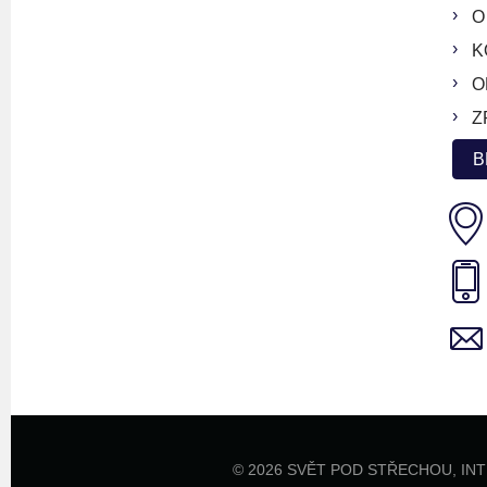
O
K
O
Z
B
© 2026 SVĚT POD STŘECHOU,
IN