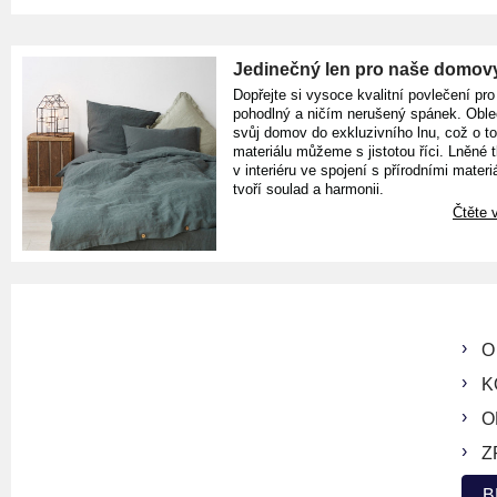
Jedinečný len pro naše domov
Dopřejte si vysoce kvalitní povlečení pro
pohodlný a ničím nerušený spánek. Oble
svůj domov do exkluzivního lnu, což o t
materiálu můžeme s jistotou říci. Lněné 
v interiéru ve spojení s přírodními materiá
tvoří soulad a harmonii.
Čtěte v
O
K
O
Z
B