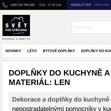
Váš e-mail
+420 724 744 943
8.00 - 17.00 hod
NEWSLETTER
NOVINKY
LÉTO
BYTOVÉ DOPLŇKY
DOPLŇKY DO KU
DOPLŇKY DO KUCHYNĚ A J
MATERIÁL: LEN
Dekorace a doplňky do kuchyně 
nepostradatelnými pomocníky v kuc