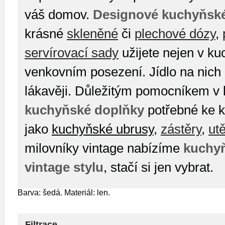
váš domov.
Designové kuchyňsk
krásné
skleněné
či
plechové dózy
,
servírovací sady
užijete nejen v kuc
venkovním posezení. Jídlo na nich
lákavěji. Důležitým pomocníkem v 
kuchyňské doplňky
potřebné ke 
jako
kuchyňské ubrusy
,
zástěry
,
ut
milovníky vintage nabízíme
kuchyň
vintage stylu
, stačí si jen vybrat.
Barva: šedá. Materiál: len.
Filtrace