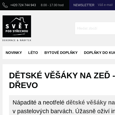
Váš e-mail
+420 724 744 943
8.00 - 17.00 hod
NEWSLETTER
NOVINKY
LÉTO
BYTOVÉ DOPLŇKY
DOPLŇKY DO KU
DĚTSKÉ VĚŠÁKY NA ZEĎ -
DŘEVO
Nápadité a neotřelé
dětské věšáky n
v pastelových barvách. Úžasně oživí in