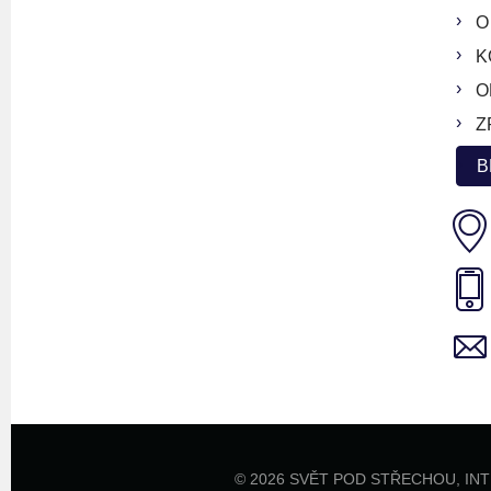
O
K
O
Z
B
© 2026 SVĚT POD STŘECHOU,
IN