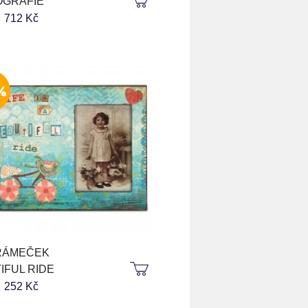
OGRAFIE
KOUPIT
KOUPIT
712 Kč
%
RÁMEČEK
IFUL RIDE
KOUPIT
KOUPIT
252 Kč