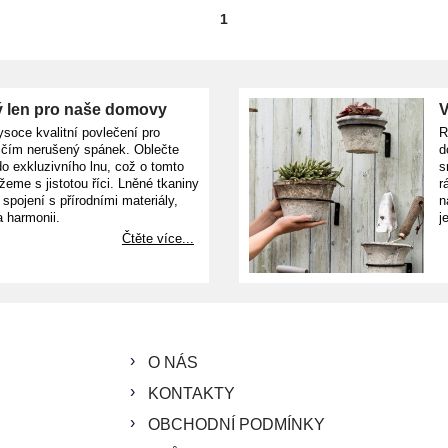
1
 len pro naše domovy
V
ysoce kvalitní povlečení pro
R
ičím nerušený spánek. Oblečte
d
o exkluzivního lnu, což o tomto
s
žeme s jistotou říci. Lněné tkaniny
r
e spojení s přírodními materiály,
n
a harmonii.
j
Čtěte více...
O NÁS
KONTAKTY
OBCHODNÍ PODMÍNKY