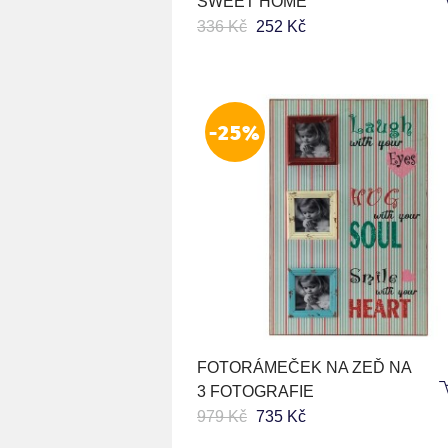
SWEET HOME
336 Kč
252 Kč
-25%
FOTORÁMEČEK NA ZEĎ NA
3 FOTOGRAFIE
979 Kč
735 Kč