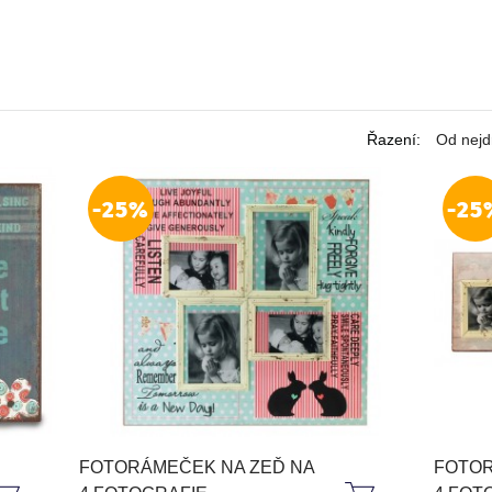
Řazení
:
Od nejd
-25%
-25
FOTORÁMEČEK NA ZEĎ NA
FOTOR