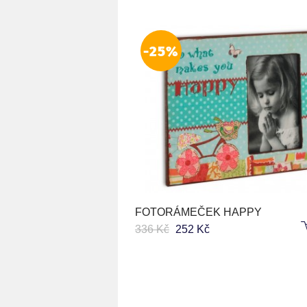
-25%
FOTORÁMEČEK HAPPY
336 Kč
252 Kč