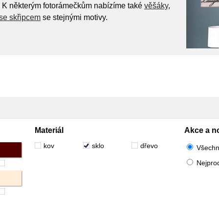
zků. K některým fotorámečkům nabízíme také
věšáky
,
se skřipcem
se stejnými motivy.
Materiál
Akce a n
kov
sklo
dřevo
Všech
Nejpro