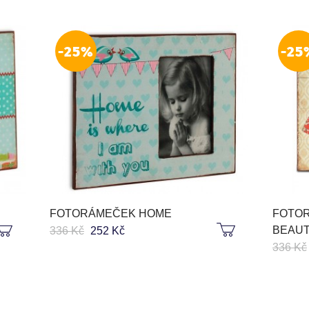
-25%
-25
FOTORÁMEČEK HOME
FOTO
BEAUT
336 Kč
252 Kč
336 Kč