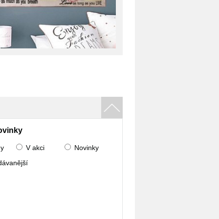
ovinky
ny
V akci
Novinky
dávanější