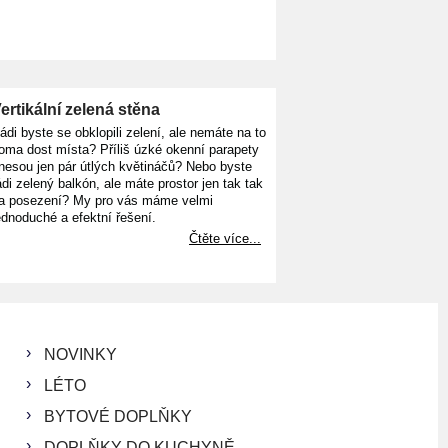
ertikální zelená stěna
ádi byste se obklopili zelení, ale nemáte na to
oma dost místa? Příliš úzké okenní parapety
nesou jen pár útlých květináčů? Nebo byste
ádi zelený balkón, ale máte prostor jen tak tak
a posezení? My pro vás máme velmi
ednoduché a efektní řešení.
Čtěte více...
NOVINKY
LÉTO
BYTOVÉ DOPLŇKY
DOPLŇKY DO KUCHYNĚ