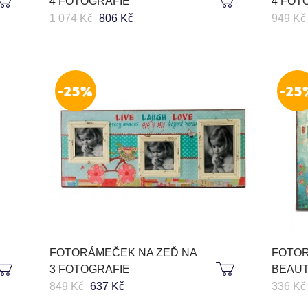
4 FOTOGRAFIE
4 FOT
1 074 Kč
806 Kč
949 Kč
-25%
-25
FOTORÁMEČEK NA ZEĎ NA
FOTO
3 FOTOGRAFIE
BEAUT
849 Kč
637 Kč
336 Kč