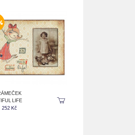
%
RÁMEČEK
IFUL LIFE
KOUPIT
KOUPIT
252 Kč