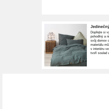
Jedinečný
Dopřejte si v
pohodlný a n
svůj domov d
materiálu mů
v interiéru v
tvoří soulad 