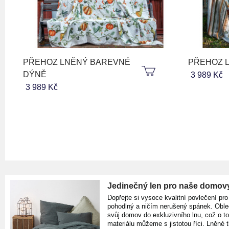
PŘEHOZ LNĚNÝ BAREVNÉ
PŘEHOZ 
DÝNĚ
3 989 Kč
3 989 Kč
Jedinečný len pro naše domov
Dopřejte si vysoce kvalitní povlečení pro
pohodlný a ničím nerušený spánek. Oble
svůj domov do exkluzivního lnu, což o t
materiálu můžeme s jistotou říci. Lněné 