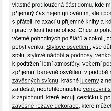
vlastně prodloužená část domu, kde mů
příjemný čas nejen grilováním, ale i p
s přáteli, relaxací u příjemné knihy a 
i prací v letní home office. Chce to po
včetně pohodlných
polštářů
a cokoli, 
pobyt venku.
Stylové osvětlení
, vše dů
stolu,
stylové nádobí
a
podnosy
,
venko
k podtržení letní atmosféry. Večerní p
zpříjemní barevné osvětlení v podobě
závěsných svícnů
, krásné
lucerny
z ne
za deště, nepřehlédnutelné
venkovní s
k zapíchnutí
, které lemují cestičku k 
závěsné rezavé dekorace
, které můžet