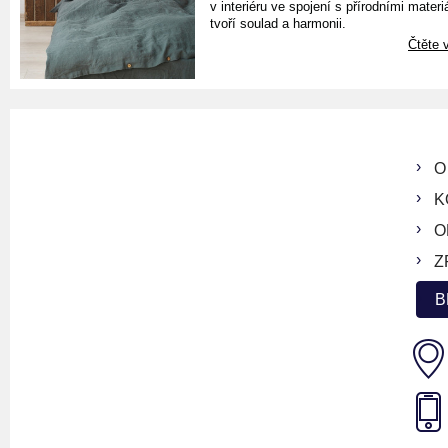
v interiéru ve spojení s přírodními materiá
tvoří soulad a harmonii.
Čtěte v
O
K
O
Z
B