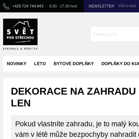
Váš e-mail
+420 724 744 943
8.00 - 17.00 hod
NEWSLETTER
NOVINKY
LÉTO
BYTOVÉ DOPLŇKY
DOPLŇKY DO KU
DEKORACE NA ZAHRADU -
LEN
Pokud vlastníte zahradu, je to malý kou
vám v létě může bezpochyby nahradit 