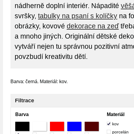
nádherně doplní interiér. Nápadité
věš
svršky,
tabulky na psaní s kolíčky
na fo
obrázky, kovové
dekorace na zeď
třeb
a mnoho jiných. Originální dětské dek
vytváří nejen tu správnou pozitivní atm
povzbudí kreativitu dětí.
Barva: černá. Materiál: kov.
Filtrace
Barva
Materiál
kov
porcelán