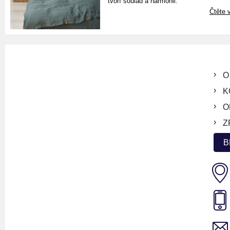
tvoří soulad a harmonii.
Čtěte v
O
K
O
Z
B