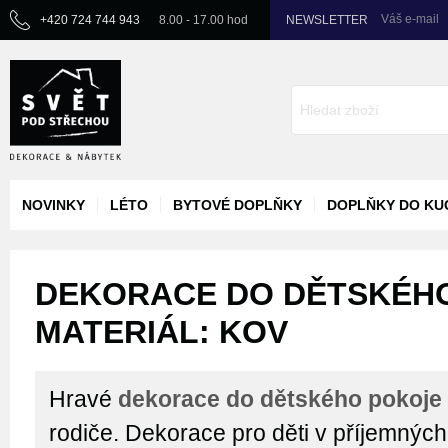
Váš e-mail
+420 724 744 943
8.00 - 17.00 hod
NEWSLETTER
NOVINKY
LÉTO
BYTOVÉ DOPLŇKY
DOPLŇKY DO KU
DEKORACE DO DĚTSKÉHO
MATERIÁL: KOV
Hravé
dekorace do dětského pokoje
rodiče. Dekorace pro děti v příjemnýc