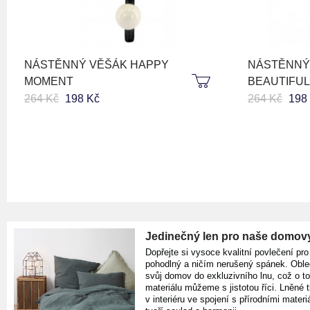
NÁSTĚNNÝ VĚŠÁK HAPPY
NÁSTĚNNÝ
MOMENT
BEAUTIFUL
264 Kč
198 Kč
264 Kč
198
Jedinečný len pro naše domov
Dopřejte si vysoce kvalitní povlečení pro
pohodlný a ničím nerušený spánek. Oble
svůj domov do exkluzivního lnu, což o t
materiálu můžeme s jistotou říci. Lněné 
v interiéru ve spojení s přírodními materiá