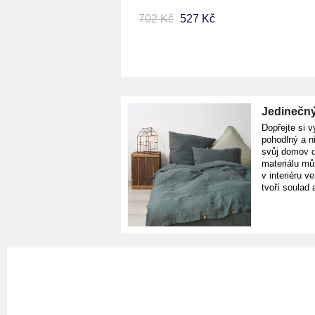
702 Kč
527 Kč
Jedinečný
Dopřejte si v
pohodlný a n
svůj domov d
materiálu mů
v interiéru v
tvoří soulad 