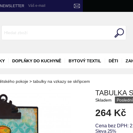
Váš e-mail
NEWSLETTER
KY
DOPLŇKY DO KUCHYNĚ
BYTOVÝ TEXTIL
DĚTI
ZA
ětského pokoje
>
tabulky na vzkazy se skřipcem
TABULKA 
Skladem
Poslední
264 Kč
Cena bez DPH: 2
Sleva
25%