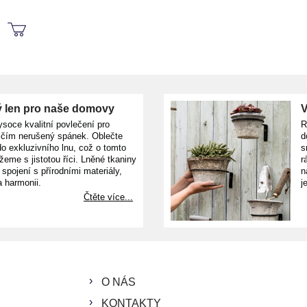
 len pro naše domovy
V
ysoce kvalitní povlečení pro
R
ičím nerušený spánek. Oblečte
d
o exkluzivního lnu, což o tomto
s
žeme s jistotou říci. Lněné tkaniny
r
e spojení s přírodními materiály,
n
a harmonii.
j
Čtěte více...
O NÁS
KONTAKTY