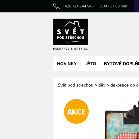
+420 724 744 943
8.00 - 17.00 hod
NOVINKY
LÉTO
BYTOVÉ DOPLŇ
Svět pod střechou
>
děti
>
dekorace do d
AKCE