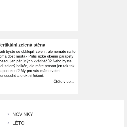
KOUPIT
ertikální zelená stěna
ádi byste se obklopili zelení, ale nemáte na to
oma dost místa? Příliš úzké okenní parapety
nesou jen pár útlých květináčů? Nebo byste
ádi zelený balkón, ale máte prostor jen tak tak
a posezení? My pro vás máme velmi
ednoduché a efektní řešení.
Čtěte více...
NOVINKY
LÉTO