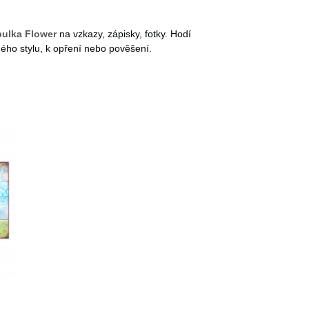
bulka Flower
na vzkazy, zápisky, fotky. Hodí
ného stylu, k opření nebo pověšení.