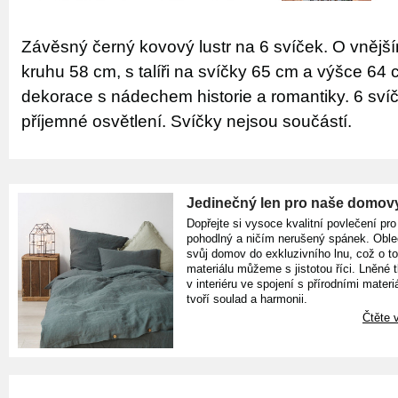
Závěsný černý kovový lustr na 6 svíček. O vnějš
kruhu 58 cm, s talíři na svíčky 65 cm a výšce 64
dekorace s nádechem historie a romantiky. 6 svíč
příjemné osvětlení. Svíčky nejsou součástí.
Jedinečný len pro naše domov
Dopřejte si vysoce kvalitní povlečení pro
pohodlný a ničím nerušený spánek. Oble
svůj domov do exkluzivního lnu, což o t
materiálu můžeme s jistotou říci. Lněné 
v interiéru ve spojení s přírodními materiá
tvoří soulad a harmonii.
Čtěte v