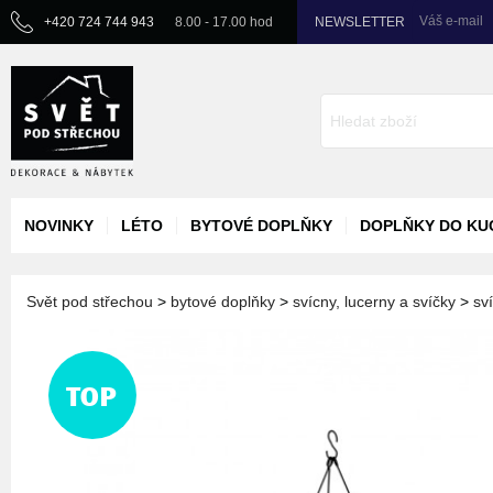
Váš e-mail
+420 724 744 943
8.00 - 17.00 hod
NEWSLETTER
NOVINKY
LÉTO
BYTOVÉ DOPLŇKY
DOPLŇKY DO KU
Svět pod střechou
>
bytové doplňky
>
svícny, lucerny a svíčky
>
sv
TOP