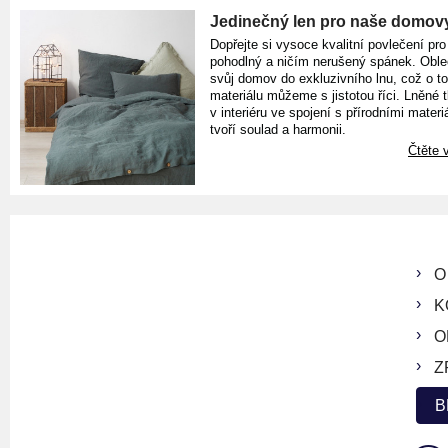
Jedinečný len pro naše domov
Dopřejte si vysoce kvalitní povlečení pro
pohodlný a ničím nerušený spánek. Oble
svůj domov do exkluzivního lnu, což o t
materiálu můžeme s jistotou říci. Lněné 
v interiéru ve spojení s přírodními materiá
tvoří soulad a harmonii.
Čtěte v
O
K
O
Z
B