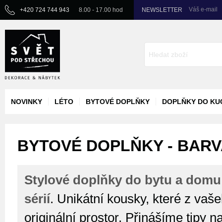
Váš e-mail
+420 724 744 943
8.00 - 17.00 hod
NEWSLETTER
NOVINKY
LÉTO
BYTOVÉ DOPLŇKY
DOPLŇKY DO KU
BYTOVÉ DOPLŇKY - BARVA
Stylové doplňky do bytu a domu
sérií
. Unikátní kousky, které z vaš
originální prostor. Přinášíme tipy n