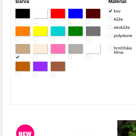
Barva
Materiál
kov
kůže
ekokůže
polystone
hrnčířská
hlína
NEW