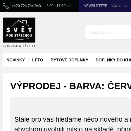
Váš e-mail
+420 724 744 943
8.00 - 17.00 hod
NEWSLETTER
NOVINKY
LÉTO
BYTOVÉ DOPLŇKY
DOPLŇKY DO KU
VÝPRODEJ - BARVA: ČER
Stále pro vás hledáme něco nového a 
abychom uvolnili místo na skladě, při