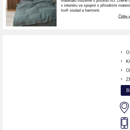
materiálu můžeme s jistotou říci. Lněné 
v interiéru ve spojení s přírodními materiá
tvoří soulad a harmonii.
Čtěte v
O
K
O
Z
B