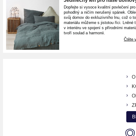
Jedinečný len pro naše domov
Dopřejte si vysoce kvalitní povlečení pro
pohodlný a ničím nerušený spánek. Oble
svůj domov do exkluzivního lnu, což o t
materiálu můžeme s jistotou říci. Lněné 
v interiéru ve spojení s přírodními materiá
tvoří soulad a harmonii.
Čtěte v
O
K
O
Z
B