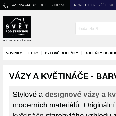
Váš e-mail
+420 724 744 943
8.00 - 17.00 hod
NEWSLETTER
NOVINKY
LÉTO
BYTOVÉ DOPLŇKY
DOPLŇKY DO KU
VÁZY A KVĚTINÁČE - BAR
Stylové a
designové vázy a kv
moderních materiálů. Origináln
květináče
starobylého vzhledu 