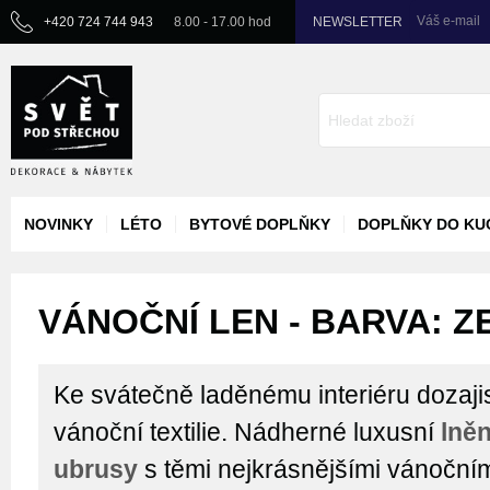
Váš e-mail
+420 724 744 943
8.00 - 17.00 hod
NEWSLETTER
NOVINKY
LÉTO
BYTOVÉ DOPLŇKY
DOPLŇKY DO KU
VÁNOČNÍ LEN - BARVA: Z
Ke svátečně laděnému interiéru dozajist
vánoční textilie. Nádherné luxusní
lně
ubrusy
s těmi nejkrásnějšími vánoční