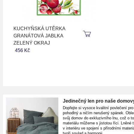
KUCHYŇSKÁ UTĚRKA
GRANÁTOVÁ JABLKA
ZELENÝ OKRAJ
456 Kč
Jedinečný len pro naše domov
Dopřejte si vysoce kvalitní povlečení pro
pohodlný a ničím nerušený spánek. Oble
svůj domov do exkluzivního lnu, což o t
materiálu můžeme s jistotou říci. Lněné 
v interiéru ve spojení s přírodními materiá
tvoří soulad a harmonii.