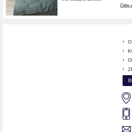
Čtěte v
O
K
O
Z
B