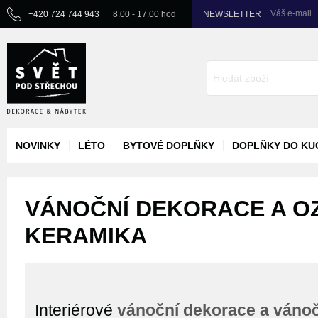
Váš e-mail
+420 724 744 943
8.00 - 17.00 hod
NEWSLETTER
NOVINKY
LÉTO
BYTOVÉ DOPLŇKY
DOPLŇKY DO KU
VÁNOČNÍ DEKORACE A OZ
KERAMIKA
Interiérové
vánoční dekorace a váno