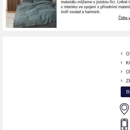
materiálu můžeme s jistotou říci. Lněné 
v interiéru ve spojení s přírodními materiá
tvoří soulad a harmonii.
Čtěte v
O
K
O
Z
B