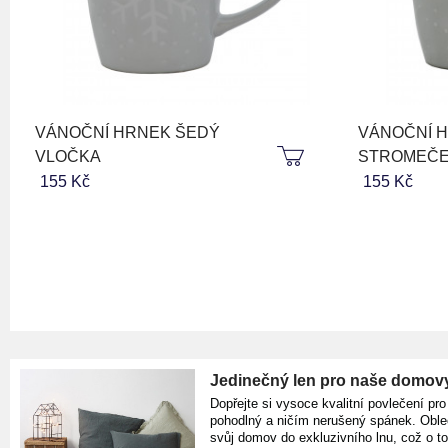
VÁNOČNÍ HRNEK ŠEDÝ
VÁNOČNÍ 
VLOČKA
STROMEČ
155 Kč
155 Kč
Jedinečný len pro naše domov
Dopřejte si vysoce kvalitní povlečení pro
pohodlný a ničím nerušený spánek. Oble
svůj domov do exkluzivního lnu, což o t