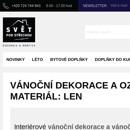
Váš e-mail
+420 724 744 943
8.00 - 17.00 hod
NEWSLETTER
NOVINKY
LÉTO
BYTOVÉ DOPLŇKY
DOPLŇKY DO KU
VÁNOČNÍ DEKORACE A OZ
MATERIÁL: LEN
Interiérové
vánoční dekorace a váno