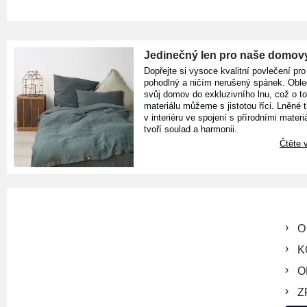
Jedinečný len pro naše domov
Dopřejte si vysoce kvalitní povlečení pro
pohodlný a ničím nerušený spánek. Oble
svůj domov do exkluzivního lnu, což o t
materiálu můžeme s jistotou říci. Lněné 
v interiéru ve spojení s přírodními materiá
tvoří soulad a harmonii.
Čtěte v
O
K
O
Z