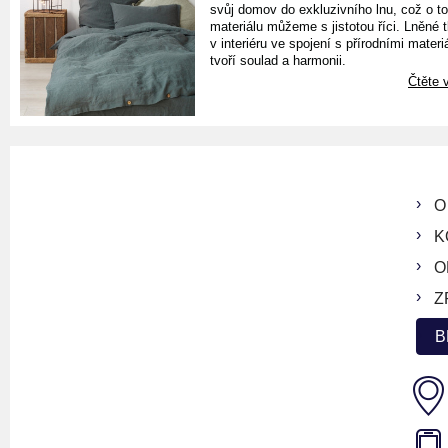
svůj domov do exkluzivního lnu, což o t
materiálu můžeme s jistotou říci. Lněné 
v interiéru ve spojení s přírodními materiá
tvoří soulad a harmonii.
Čtěte v
O
K
O
Z
B