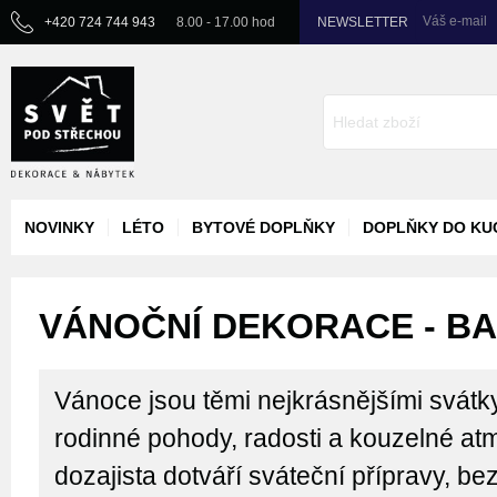
Váš e-mail
+420 724 744 943
8.00 - 17.00 hod
NEWSLETTER
NOVINKY
LÉTO
BYTOVÉ DOPLŇKY
DOPLŇKY DO KU
VÁNOČNÍ DEKORACE - BA
Vánoce jsou těmi nejkrásnějšími svátk
rodinné pohody, radosti a kouzelné atm
dozajista dotváří sváteční přípravy, bez