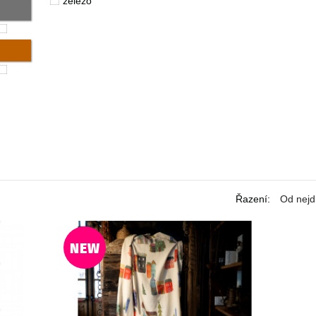
železo
Řazení
:
Od nejd
NEW