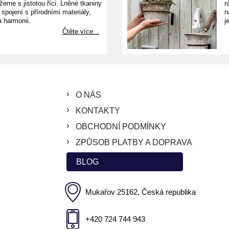
žeme s jistotou říci. Lněné tkaniny
r
e spojení s přírodními materiály,
n
a harmonii.
j
Čtěte více...
O NÁS
KONTAKTY
OBCHODNÍ PODMÍNKY
ZPŮSOB PLATBY A DOPRAVA
BLOG
Mukařov 25162, Česká republika
+420 724 744 943