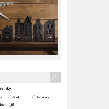
ovinky
ny
V akci
Novinky
dávanější