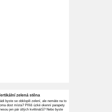
KOUPIT
KOUPIT
ertikální zelená stěna
ádi byste se obklopili zelení, ale nemáte na to
oma dost místa? Příliš úzké okenní parapety
nesou jen pár útlých květináčů? Nebo byste