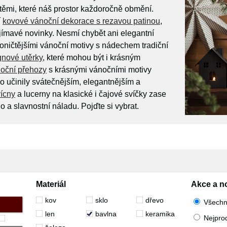
těmi, které náš prostor každoročně obmění.
í
kovové vánoční dekorace s rezavou patinou
,
zajímavé novinky. Nesmí chybět ani elegantní
koničtějšími vánoční motivy s nádechem tradiční
gnové utěrky
, které mohou být i krásným
noční přehozy
s krásnými vánočními motivy
 učinily svátečnějším, elegantnějším a
vícny
a lucerny na klasické i čajové svíčky zase
lo a slavnostní náladu. Pojďte si vybrat.
Materiál
Akce a n
kov
sklo
dřevo
Všech
len
bavlna
keramika
Nejpro