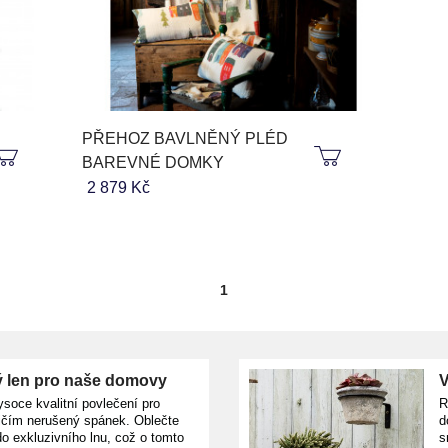
PŘEHOZ BAVLNĚNÝ PLÉD
BAREVNÉ DOMKY
2 879 Kč
1
 len pro naše domovy
V
ysoce kvalitní povlečení pro
R
ičím nerušený spánek. Oblečte
d
o exkluzivního lnu, což o tomto
s