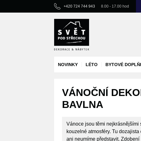
+420 724 744 943
8.00 - 17.00 hod
NOVINKY
LÉTO
BYTOVÉ DOPLŇ
VÁNOČNÍ DEKOR
BAVLNA
Vánoce jsou těmi nejkrásnějšími 
kouzelné atmosféry. Tu dozajista d
ani neumíme představit. Zdobení i