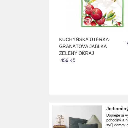
KUCHYŇSKÁ UTĚRKA
GRANÁTOVÁ JABLKA
ZELENÝ OKRAJ
456 Kč
Jedinečný
Dopřejte si v
pohodlný a n
svůj domov d