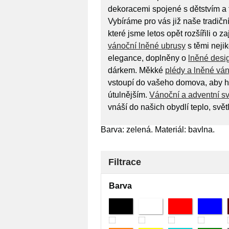
dekoracemi spojené s dětstvím a 
Vybíráme pro vás již naše tradičn
které jsme letos opět rozšířili o 
vánoční lněné ubrusy
s těmi neji
elegance, doplněny o
lněné desi
dárkem. Měkké
plédy a lněné vá
vstoupí do vašeho domova, aby ho
útulnějším.
Vánoční a adventní s
vnáší do našich obydlí teplo, svět
Barva: zelená. Materiál: bavlna.
Filtrace
Barva