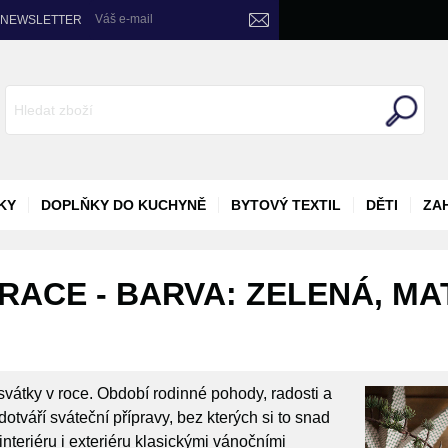
Váš e-mail
NEWSLETTER
KY
DOPLŇKY DO KUCHYNĚ
BYTOVÝ TEXTIL
DĚTI
ZA
ACE - BARVA: ZELENÁ, MA
svátky v roce. Období rodinné pohody, radosti a
otváří sváteční přípravy, bez kterých si to snad
nteriéru i exteriéru klasickými vánočními