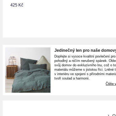
425 Kč
Jedinečný len pro naše domov
Dopřejte si vysoce kvalitní povlečení pro
pohodlný a ničím nerušený spánek. Oble
svůj domov do exkluzivního lnu, což o t
materiálu můžeme s jistotou říci. Lněné 
v interiéru ve spojení s přírodními materiá
tvoří soulad a harmonii.
Čtěte v
O