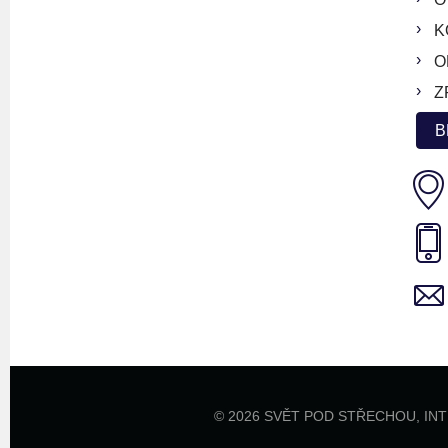
K
O
Z
B
© 2026 SVĚT POD STŘECHOU,
IN