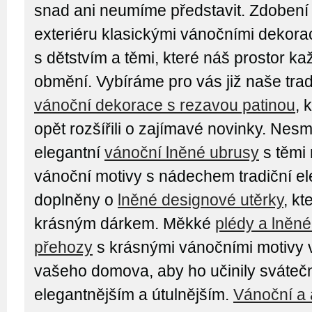
snad ani neumíme představit. Zdobení i
exteriéru klasickými vánočními dekor
s dětstvím a těmi, které náš prostor k
obmění. Vybíráme pro vás již naše tra
vánoční dekorace s rezavou patinou
, 
opět rozšířili o zajímavé novinky. Nesm
elegantní
vánoční lněné ubrusy
s těmi 
vánoční motivy s nádechem tradiční e
doplněny o
lněné designové utěrky
, kt
krásným dárkem. Měkké
plédy a lněn
přehozy
s krásnými vánočními motivy 
vašeho domova, aby ho učinily sváteč
elegantnějším a útulnějším.
Vánoční a 