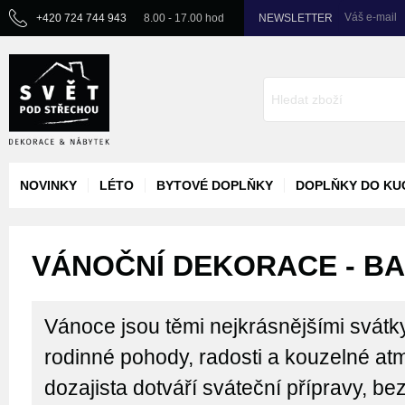
Váš e-mail
+420 724 744 943
8.00 - 17.00 hod
NEWSLETTER
NOVINKY
LÉTO
BYTOVÉ DOPLŇKY
DOPLŇKY DO KU
VÁNOČNÍ DEKORACE - BA
Vánoce jsou těmi nejkrásnějšími svátk
rodinné pohody, radosti a kouzelné atm
dozajista dotváří sváteční přípravy, bez