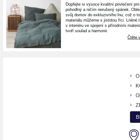
Dopřejte si vysoce kvalitní povlečení pro
pohodlný a ničím nerušený spánek. Oble
svůj domov do exkluzivního lnu, což o t
materiálu můžeme s jistotou říci. Lněné 
v interiéru ve spojení s přírodními materiá
tvoří soulad a harmonii.
Čtěte v
O
K
O
Z
B