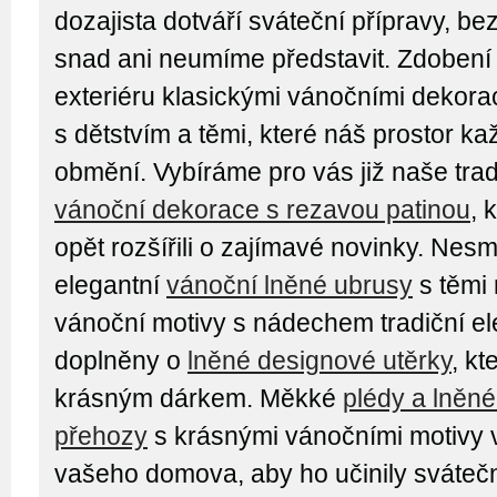
dozajista dotváří sváteční přípravy, bez
snad ani neumíme představit. Zdobení i
exteriéru klasickými vánočními dekor
s dětstvím a těmi, které náš prostor k
obmění. Vybíráme pro vás již naše tra
vánoční dekorace s rezavou patinou
, 
opět rozšířili o zajímavé novinky. Nesm
elegantní
vánoční lněné ubrusy
s těmi 
vánoční motivy s nádechem tradiční e
doplněny o
lněné designové utěrky
, kt
krásným dárkem. Měkké
plédy a lněn
přehozy
s krásnými vánočními motivy 
vašeho domova, aby ho učinily sváteč