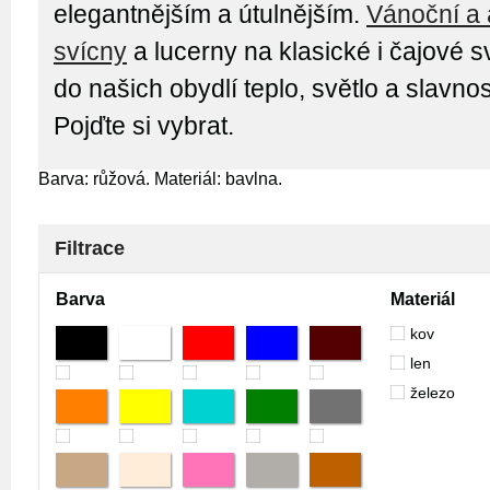
elegantnějším a útulnějším.
Vánoční a 
svícny
a lucerny na klasické i čajové s
do našich obydlí teplo, světlo a slavno
Pojďte si vybrat.
Barva: růžová. Materiál: bavlna.
Filtrace
Barva
Materiál
kov
len
železo