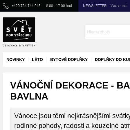
Váš e-mail
+420 724 744 943
8.00 - 17.00 hod
NEWSLETTER
NOVINKY
LÉTO
BYTOVÉ DOPLŇKY
DOPLŇKY DO KU
VÁNOČNÍ DEKORACE - BA
BAVLNA
Vánoce jsou těmi nejkrásnějšími svátk
rodinné pohody, radosti a kouzelné atm