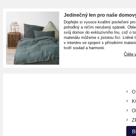
Jedinečný len pro naše domov
Dopřejte si vysoce kvalitní povlečení pro
pohodlný a ničím nerušený spánek. Oble
svůj domov do exkluzivního lnu, což o t
materiálu můžeme s jistotou říci. Lněné 
v interiéru ve spojení s přírodními materiá
tvoří soulad a harmonii.
Čtěte v
O
K
O
Z
B