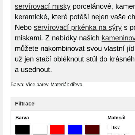
servírovací misky
porcelánové, kame
keramické, které potěší nejen vaše c
Nebo
servírovací prkénka na sýry
s p
miskami. Z nabídky našich
kameninov
můžete nakombinovat svou vlastní jíd
už jen stačí obléknout stůl do krásné
a usednout.
Barva: Více barev. Materiál: dřevo.
Filtrace
Barva
Materiál
kov