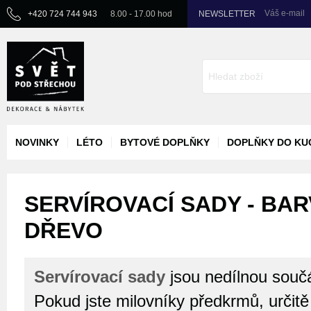
Váš e-mail
+420 724 744 943
8.00 - 17.00 hod
NEWSLETTER
NOVINKY
LÉTO
BYTOVÉ DOPLŇKY
DOPLŇKY DO KU
SERVÍROVACÍ SADY - BAR
DŘEVO
Servírovací sady
jsou nedílnou součá
Pokud jste milovníky předkrmů, určitě 