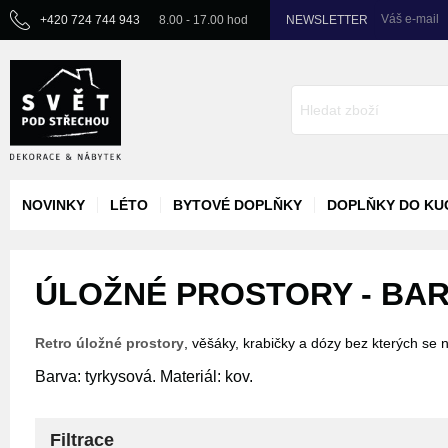
Váš e-mail
+420 724 744 943
8.00 - 17.00 hod
NEWSLETTER
NOVINKY
LÉTO
BYTOVÉ DOPLŇKY
DOPLŇKY DO KU
ÚLOŽNÉ PROSTORY - BAR
Retro úložné prostory
, věšáky, krabičky a dózy bez kterých se n
Barva: tyrkysová. Materiál: kov.
Filtrace