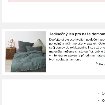
Jedinečný len pro naše domov
Dopřejte si vysoce kvalitní povlečení pro
pohodlný a ničím nerušený spánek. Oble
svůj domov do exkluzivního lnu, což o t
materiálu můžeme s jistotou říci. Lněné 
v interiéru ve spojení s přírodními materiá
tvoří soulad a harmonii.
Čtěte v
O
K