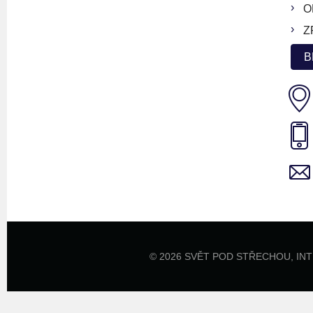
O
Z
B
© 2026 SVĚT POD STŘECHOU,
IN