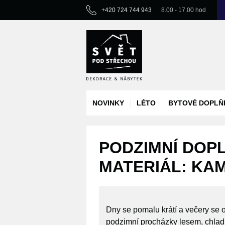
+420 724 744 943
8.00 - 17.00 hod
NOVINKY
LÉTO
BYTOVÉ DOPLŇ
PODZIMNÍ DOPL
MATERIÁL: KA
Dny se pomalu krátí a večery se o
podzimní procházky lesem, chladné