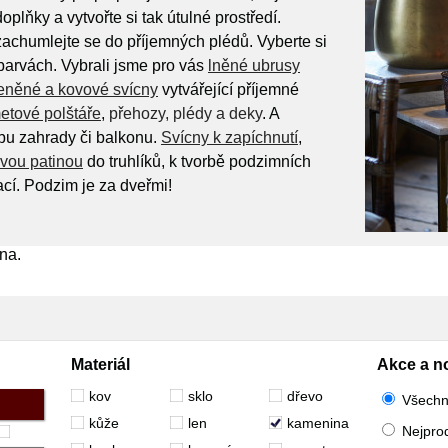
plňky a vytvořte si tak útulné prostředí.
achumlejte se do příjemných plédů. Vyberte si
barvách. Vybrali jsme pro vás
lněné ubrusy
eněné a kovové svícny
vytvářející příjemné
etové polštáře
,
přehozy, plédy a deky
. A
u zahrady či balkonu.
Svícny k zapíchnutí
,
vou patinou
do truhlíků, k tvorbě podzimních
cí. Podzim je za dveřmi!
na.
Materiál
Akce a n
kov
sklo
dřevo
Všech
kůže
len
kamenina
Nejpro