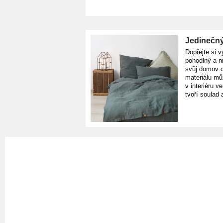
Jedinečný
Dopřejte si v
pohodlný a n
svůj domov d
materiálu mů
v interiéru v
tvoří soulad 