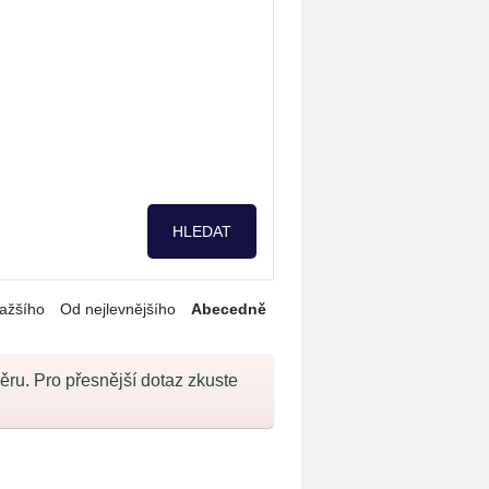
ažšího
Od nejlevnějšího
Abecedně
u. Pro přesnější dotaz zkuste