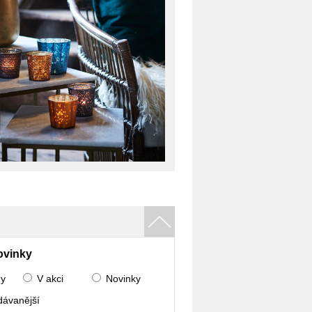
ovinky
ny
V akci
Novinky
dávanější