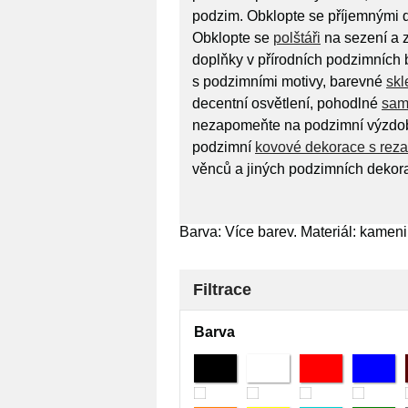
podzim. Obklopte se příjemnými do
Obklopte se
polštáři
na sezení a z
doplňky v přírodních podzimních 
s podzimními motivy, barevné
skl
decentní osvětlení, pohodlné
sam
nezapomeňte na podzimní výzdob
podzimní
kovové dekorace s reza
věnců a jiných podzimních dekora
Barva: Více barev. Materiál: kameni
Filtrace
Barva