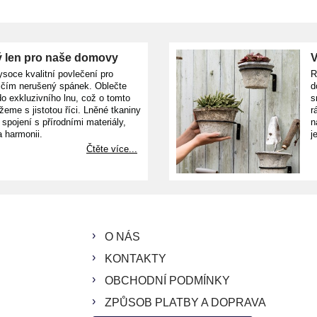
 len pro naše domovy
V
ysoce kvalitní povlečení pro
R
ičím nerušený spánek. Oblečte
d
o exkluzivního lnu, což o tomto
s
žeme s jistotou říci. Lněné tkaniny
r
e spojení s přírodními materiály,
n
a harmonii.
j
Čtěte více...
O NÁS
KONTAKTY
OBCHODNÍ PODMÍNKY
ZPŮSOB PLATBY A DOPRAVA