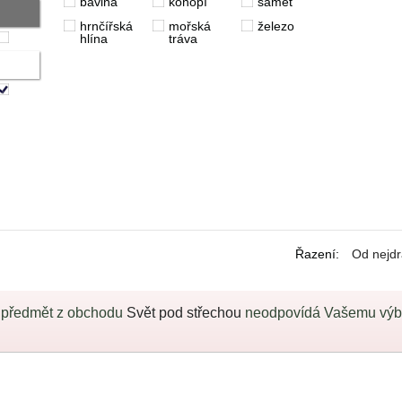
bavlna
konopí
samet
hrnčířská
mořská
železo
hlína
tráva
Řazení
:
Od nejdr
 předmět z obchodu
Svět pod střechou
neodpovídá Vašemu výběr