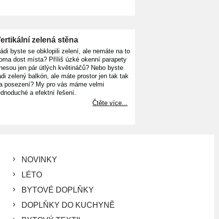
ertikální zelená stěna
ádi byste se obklopili zelení, ale nemáte na to
oma dost místa? Příliš úzké okenní parapety
nesou jen pár útlých květináčů? Nebo byste
ádi zelený balkón, ale máte prostor jen tak tak
a posezení? My pro vás máme velmi
ednoduché a efektní řešení.
Čtěte více...
NOVINKY
LÉTO
BYTOVÉ DOPLŇKY
DOPLŇKY DO KUCHYNĚ