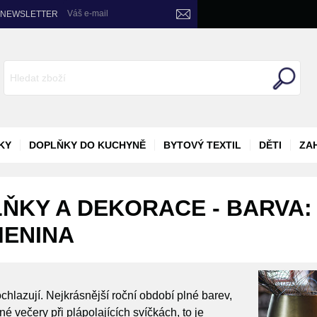
Váš e-mail
NEWSLETTER
KY
DOPLŇKY DO KUCHYNĚ
BYTOVÝ TEXTIL
DĚTI
ZA
ŇKY A DEKORACE - BARVA: 
MENINA
chlazují. Nejkrásnější roční období plné barev,
 večery při plápolajících svíčkách, to je