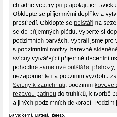
chladné večery při plápolajících svíčká
Obklopte se příjemnými doplňky a vytvo
prostředí. Obklopte se
polštáři
na sezen
se do příjemných plédů. Vyberte si dop
podzimních barvách. Vybrali jsme pro
s podzimními motivy, barevné
skleněn
svícny
vytvářející příjemné decentní os
pohodlné
sametové polštáře
,
přehozy,
nezapomeňte na podzimní výzdobu zah
Svícny k zapíchnutí
, podzimní
kovové 
rezavou patinou
do truhlíků, k tvorbě
a jiných podzimních dekorací. Podzim 
Barva: černá. Materiál: železo.