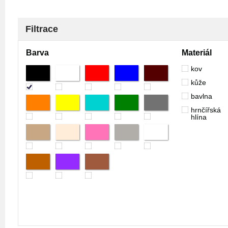
Filtrace
Barva
Materiál
kov
kůže
bavlna
hrnčířská
hlína