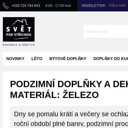
Váš e-mail
+420 724 744 943
8.00 - 17.00 hod
NEWSLETTER
NOVINKY
LÉTO
BYTOVÉ DOPLŇKY
DOPLŇKY DO KU
PODZIMNÍ DOPLŇKY A DE
MATERIÁL: ŽELEZO
Dny se pomalu krátí a večery se ochlaz
roční období plné barev, podzimní pro