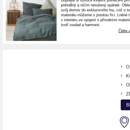
Dopřejte si vysoce kvalitní povlečení pro
pohodlný a ničím nerušený spánek. Oble
svůj domov do exkluzivního lnu, což o t
materiálu můžeme s jistotou říci. Lněné 
v interiéru ve spojení s přírodními materiá
tvoří soulad a harmonii.
Čtěte v
O
K
O
Z
B