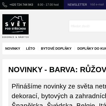
Váš e-mail
+420 724 744 943
8.00 - 17.00 hod
NEWSLETTER
NOVINKY
LÉTO
BYTOVÉ DOPLŇKY
DOPLŇKY DO KU
NOVINKY - BARVA: RŮŽO
Přinášíme novinky ze světa netr
dekorací, bytových a zahradníc
Španělska, Švédska, Belgie, Itá