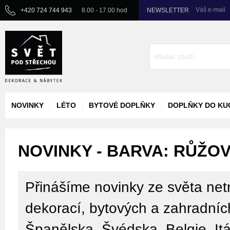
Váš e-mail
+420 724 744 943
8.00 - 17.00 hod
NEWSLETTER
NOVINKY
LÉTO
BYTOVÉ DOPLŇKY
DOPLŇKY DO KU
NOVINKY - BARVA: RŮŽOV
Přinášíme novinky ze světa netr
dekorací, bytových a zahradníc
Španělska, Švédska, Belgie, Itá