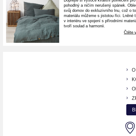
Dopřejte si vysoce kvalitní povlečení pro
pohodlný a ničím nerušený spánek. Oble
svůj domov do exkluzivního lnu, což o t
materiálu můžeme s jistotou říci. Lněné 
v interiéru ve spojení s přírodními materiá
tvoří soulad a harmonii.
Čtěte v
O
K
O
Z
B