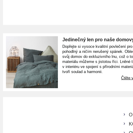
Jedinečný len pro naše domov
Dopřejte si vysoce kvalitní povlečení pro
pohodlný a ničím nerušený spánek. Oble
svůj domov do exkluzivního lnu, což o t
materiálu můžeme s jistotou říci. Lněné 
v interiéru ve spojení s přírodními materiá
tvoří soulad a harmonii.
Čtěte v
O
K