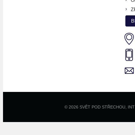
O
Z
B
© 2026 SVĚT POD STŘECHOU,
IN