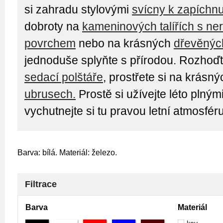
si zahradu stylovými
svícny k zapíchnu
dobroty na
kameninových talířích s n
povrchem
nebo na krásných
dřevěných
jednoduše splyňte s přírodou. Rozhoď
sedací polštáře
, prostřete si na krásn
ubrusech.
Prostě si užívejte léto plným
vychutnejte si tu pravou letní atmosféru
Barva: bílá. Materiál: železo.
Filtrace
Barva
Materiál