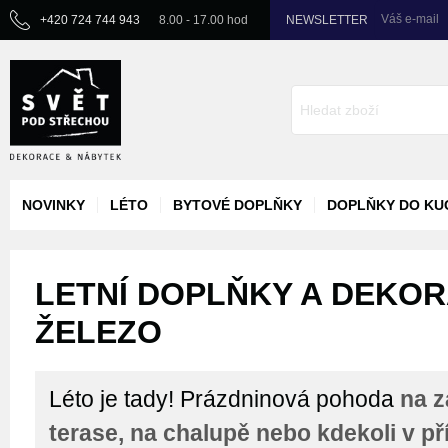
Váš e-mail
+420 724 744 943
8.00 - 17.00 hod
NEWSLETTER
NOVINKY
LÉTO
BYTOVÉ DOPLŇKY
DOPLŇKY DO KU
LETNÍ DOPLŇKY A DEKORA
ŽELEZO
Léto je tady! Prázdninová pohoda
na z
terase, na chalupě nebo kdekoli v př