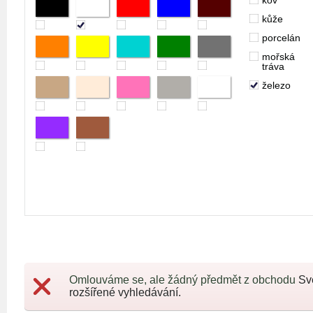
kov
kůže
porcelán
mořská
tráva
železo
Omlouváme se, ale žádný předmět z obchodu
Sv
rozšířené vyhledávání.