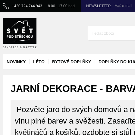
Váš e-mail
+420 724 744 943
8.00 - 17.00 hod
NEWSLETTER
NOVINKY
LÉTO
BYTOVÉ DOPLŇKY
DOPLŇKY DO KU
JARNÍ DEKORACE - BARVA
Pozvěte jaro do svých domovů a na
vlnu plné barev a svěžesti. Zasaďte 
květináčů
a košíků, ozdobte si stůl