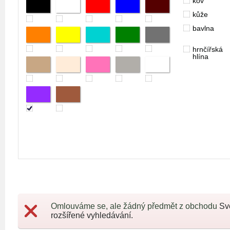
kov
kůže
bavlna
hrnčířská
hlína
Omlouváme se, ale žádný předmět z obchodu
Sv
rozšířené vyhledávání.