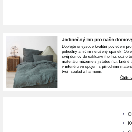
Jedinečný len pro naše domov
Dopřejte si vysoce kvalitní povlečení pro
pohodlný a ničím nerušený spánek. Oble
svůj domov do exkluzivního lnu, což o t
materiálu můžeme s jistotou říci. Lněné 
v interiéru ve spojení s přírodními materiá
tvoří soulad a harmonii.
Čtěte v
O
K