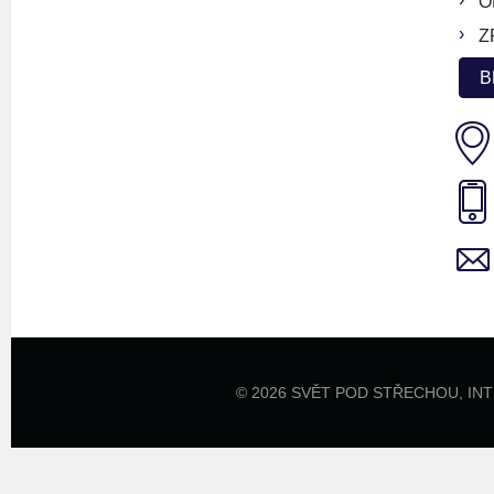
O
Z
B
© 2026 SVĚT POD STŘECHOU,
IN