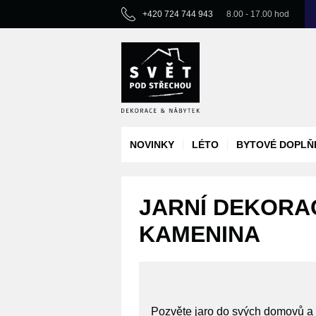
+420 724 744 943
8.00 - 17.00 hod
NOVINKY
LÉTO
BYTOVÉ DOPLŇ
JARNÍ DEKORAC
KAMENINA
Pozvěte jaro do svých domovů a n