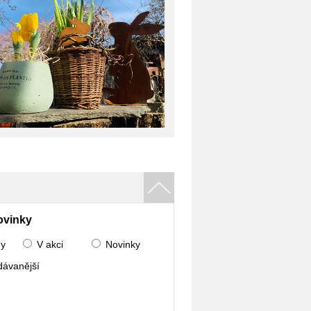
ovinky
ny
V akci
Novinky
dávanější