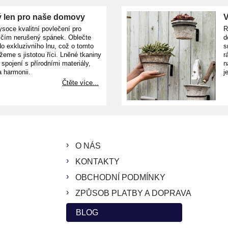
 len pro naše domovy
V
ysoce kvalitní povlečení pro
R
ičím nerušený spánek. Oblečte
d
o exkluzivního lnu, což o tomto
s
žeme s jistotou říci. Lněné tkaniny
r
e spojení s přírodními materiály,
n
a harmonii.
j
Čtěte více...
O NÁS
KONTAKTY
OBCHODNÍ PODMÍNKY
ZPŮSOB PLATBY A DOPRAVA
BLOG