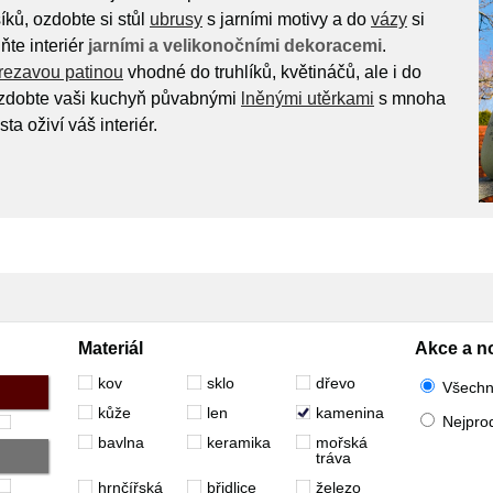
íků, ozdobte si stůl
ubrusy
s jarními motivy a do
vázy
si
ňte interiér
jarními a velikonočními dekoracemi
.
rezavou patinou
vhodné do truhlíků, květináčů, ale i do
Ozdobte vaši kuchyň půvabnými
lněnými utěrkami
s mnoha
ta oživí váš interiér.
Materiál
Akce a n
kov
sklo
dřevo
Všech
kůže
len
kamenina
Nejpro
bavlna
keramika
mořská
tráva
hrnčířská
břidlice
železo