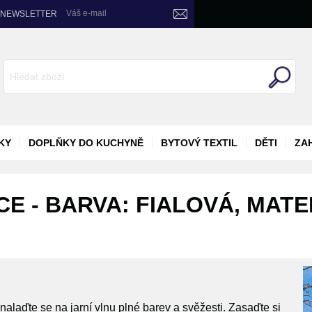
Váš e-mail
NEWSLETTER
KY
DOPLŇKY DO KUCHYNĚ
BYTOVÝ TEXTIL
DĚTI
ZA
E - BARVA: FIALOVÁ, MATE
alaďte se na jarní vlnu plné barev a svěžesti. Zasaďte si