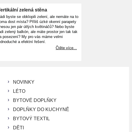
ertikální zelená stěna
ádi byste se obklopili zelení, ale nemáte na to
oma dost místa? Příliš úzké okenní parapety
nesou jen pár útlých květináčů? Nebo byste
ádi zelený balkón, ale máte prostor jen tak tak
a posezení? My pro vás máme velmi
ednoduché a efektní řešení.
Čtěte více...
NOVINKY
LÉTO
BYTOVÉ DOPLŇKY
DOPLŇKY DO KUCHYNĚ
BYTOVÝ TEXTIL
DĚTI