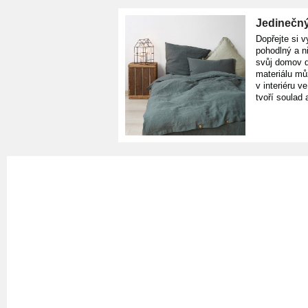
Jedinečný
Dopřejte si v
pohodlný a n
svůj domov d
materiálu mů
v interiéru v
tvoří soulad 