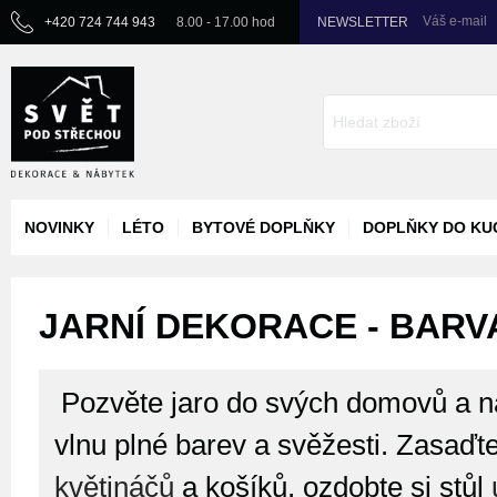
Váš e-mail
+420 724 744 943
8.00 - 17.00 hod
NEWSLETTER
NOVINKY
LÉTO
BYTOVÉ DOPLŇKY
DOPLŇKY DO KU
JARNÍ DEKORACE - BARV
Pozvěte jaro do svých domovů a na
vlnu plné barev a svěžesti. Zasaďte 
květináčů
a košíků, ozdobte si stůl