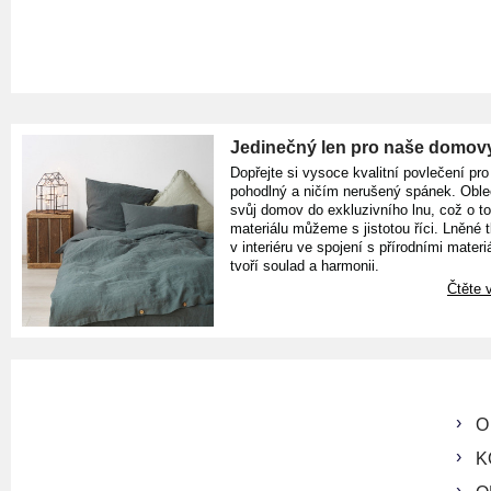
Jedinečný len pro naše domov
Dopřejte si vysoce kvalitní povlečení pro
pohodlný a ničím nerušený spánek. Oble
svůj domov do exkluzivního lnu, což o t
materiálu můžeme s jistotou říci. Lněné 
v interiéru ve spojení s přírodními materiá
tvoří soulad a harmonii.
Čtěte v
O
K