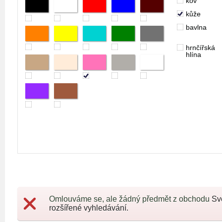
kov
kůže
bavlna
hrnčířská
hlína
Omlouváme se, ale žádný předmět z obchodu
Sv
rozšířené vyhledávání.