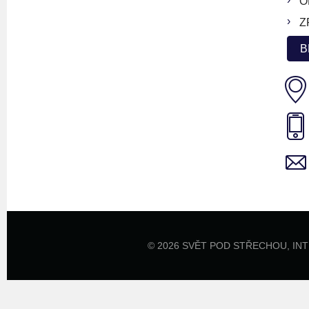
O
Z
B
© 2026 SVĚT POD STŘECHOU,
IN