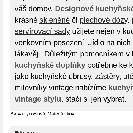
váš domov.
Designové kuchyňsk
krásné
skleněné
či
plechové dózy
,
servírovací sady
užijete nejen v kuc
venkovním posezení. Jídlo na nich
lákavěji. Důležitým pomocníkem v 
kuchyňské doplňky
potřebné ke 
jako
kuchyňské ubrusy
,
zástěry
,
ut
milovníky vintage nabízíme
kuchyň
vintage stylu
, stačí si jen vybrat.
Barva: tyrkysová. Materiál: kov.
Filtrace