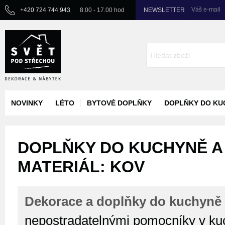
Váš e-mail
+420 724 744 943
8.00 - 17.00 hod
NEWSLETTER
NOVINKY
LÉTO
BYTOVÉ DOPLŇKY
DOPLŇKY DO KU
DOPLŇKY DO KUCHYNĚ A 
MATERIÁL: KOV
Dekorace a doplňky do kuchyně 
nepostradatelnými pomocníky v kuc