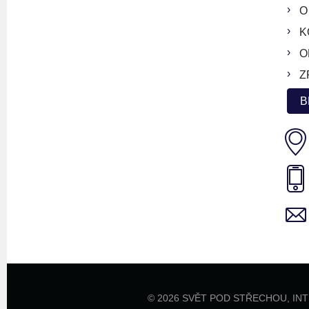
O
K
O
Z
B
© 2026 SVĚT POD STŘECHOU,
IN