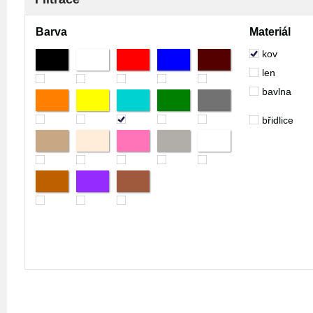
Barva
Materiál
kov
len
bavlna
břidlice