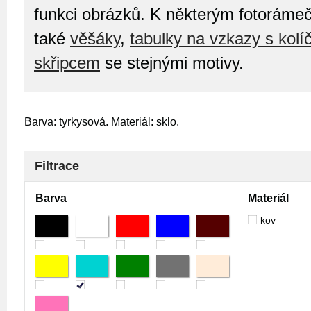
funkci obrázků. K některým fotorám
také
věšáky
,
tabulky na vzkazy s kolí
skřipcem
se stejnými motivy.
Barva: tyrkysová. Materiál: sklo.
Filtrace
Barva
Materiál
kov