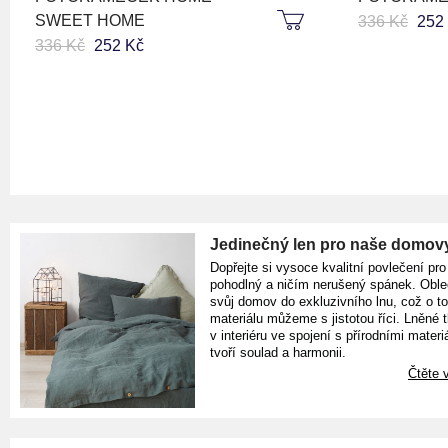
SWEET HOME
336 Kč
252
336 Kč
252 Kč
Jedinečný len pro naše domov
Dopřejte si vysoce kvalitní povlečení pro
pohodlný a ničím nerušený spánek. Oble
svůj domov do exkluzivního lnu, což o t
materiálu můžeme s jistotou říci. Lněné 
v interiéru ve spojení s přírodními materiá
tvoří soulad a harmonii.
Čtěte v