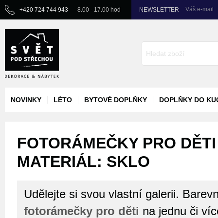
Váš e-mail
+420 724 744 943
8.00 - 17.00 hod
NEWSLETTER
NOVINKY
LÉTO
BYTOVÉ DOPLŇKY
DOPLŇKY DO KU
FOTORÁMEČKY PRO DĚTI 
MATERIÁL: SKLO
Udělejte si svou vlastní galerii. Barev
fotorámečky pro děti
na jednu či více