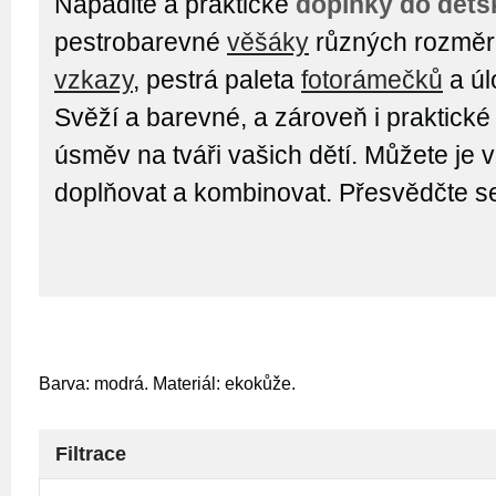
Nápadité a praktické
doplňky do děts
pestrobarevné
věšáky
různých rozměr
vzkazy
, pestrá paleta
fotorámečků
a ú
Svěží a barevné, a zároveň i praktické
úsměv na tváři vašich dětí. Můžete je
doplňovat a kombinovat. Přesvědčte s
Barva: modrá. Materiál: ekokůže.
Filtrace