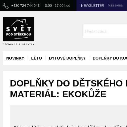
Váš e-mail
+420 724 744 943
8.00 - 17.00 hod
NEWSLETTER
NOVINKY
LÉTO
BYTOVÉ DOPLŇKY
DOPLŇKY DO KU
DOPLŇKY DO DĚTSKÉHO 
MATERIÁL: EKOKŮŽE