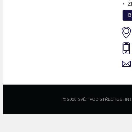
Z
B
© 2026 SVĚT POD STŘECHOU,
IN