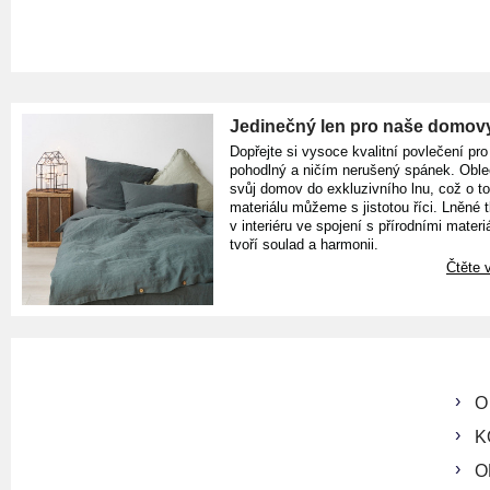
Jedinečný len pro naše domov
Dopřejte si vysoce kvalitní povlečení pro
pohodlný a ničím nerušený spánek. Oble
svůj domov do exkluzivního lnu, což o t
materiálu můžeme s jistotou říci. Lněné 
v interiéru ve spojení s přírodními materiá
tvoří soulad a harmonii.
Čtěte v
O
K
O