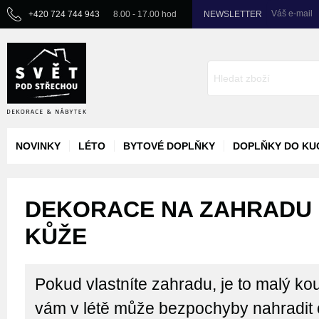
Váš e-mail
+420 724 744 943
8.00 - 17.00 hod
NEWSLETTER
NOVINKY
LÉTO
BYTOVÉ DOPLŇKY
DOPLŇKY DO KU
DEKORACE NA ZAHRADU -
KŮŽE
Pokud vlastníte zahradu, je to malý kou
vám v létě může bezpochyby nahradit 