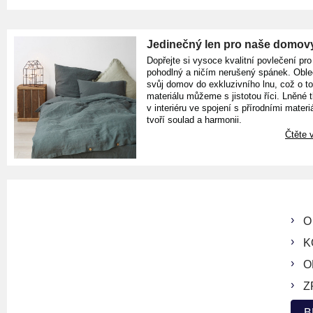
Jedinečný len pro naše domov
Dopřejte si vysoce kvalitní povlečení pro
pohodlný a ničím nerušený spánek. Oble
svůj domov do exkluzivního lnu, což o t
materiálu můžeme s jistotou říci. Lněné 
v interiéru ve spojení s přírodními materiá
tvoří soulad a harmonii.
Čtěte v
O
K
O
Z
B