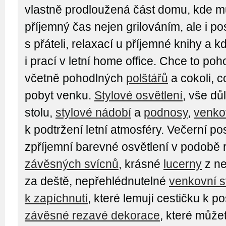
vlastně prodloužená část domu, kde mů
příjemný čas nejen grilováním, ale i p
s přáteli, relaxací u příjemné knihy a 
i prací v letní home office. Chce to po
včetně pohodlných
polštářů
a cokoli, 
pobyt venku.
Stylové osvětlení
, vše dů
stolu,
stylové nádobí
a
podnosy
,
venko
k podtržení letní atmosféry. Večerní p
zpříjemní barevné osvětlení v podobě
závěsných svícnů
, krásné
lucerny
z ne
za deště, nepřehlédnutelné
venkovní s
k zapíchnutí
, které lemují cestičku k 
závěsné rezavé dekorace
, které můžet