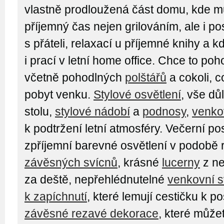
vlastně prodloužená část domu, kde mů
příjemný čas nejen grilováním, ale i p
s přáteli, relaxací u příjemné knihy a 
i prací v letní home office. Chce to po
včetně pohodlných
polštářů
a cokoli, 
pobyt venku.
Stylové osvětlení
, vše dů
stolu,
stylové nádobí
a
podnosy
,
venko
k podtržení letní atmosféry. Večerní p
zpříjemní barevné osvětlení v podobě
závěsných svícnů
, krásné
lucerny
z ne
za deště, nepřehlédnutelné
venkovní s
k zapíchnutí
, které lemují cestičku k 
závěsné rezavé dekorace
, které můžet