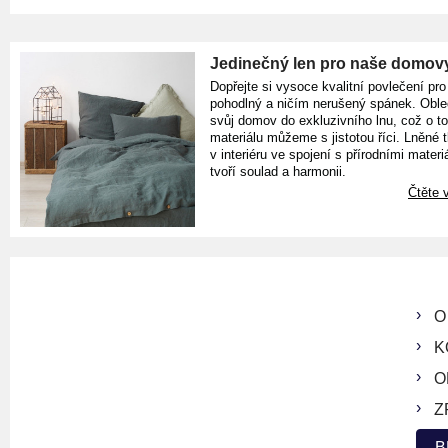
Jedinečný len pro naše domov
Dopřejte si vysoce kvalitní povlečení pro
pohodlný a ničím nerušený spánek. Oble
svůj domov do exkluzivního lnu, což o t
materiálu můžeme s jistotou říci. Lněné 
v interiéru ve spojení s přírodními materiá
tvoří soulad a harmonii.
Čtěte v
O
K
O
Z
B