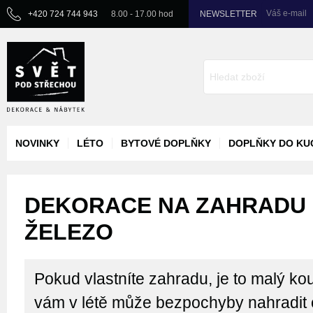
Váš e-mail
+420 724 744 943
8.00 - 17.00 hod
NEWSLETTER
NOVINKY
LÉTO
BYTOVÉ DOPLŇKY
DOPLŇKY DO KU
DEKORACE NA ZAHRADU -
ŽELEZO
Pokud vlastníte zahradu, je to malý kou
vám v létě může bezpochyby nahradit 