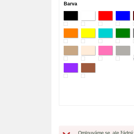
Barva
Omlouváme se, ale žádný