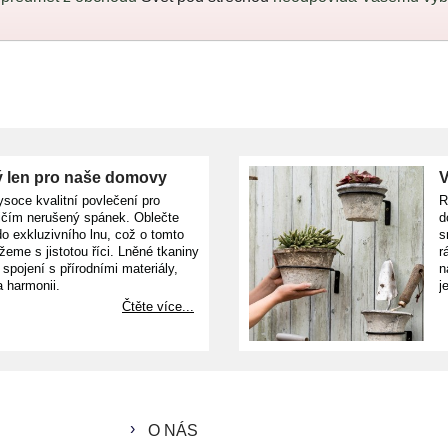
 len pro naše domovy
V
ysoce kvalitní povlečení pro
R
ičím nerušený spánek. Oblečte
d
o exkluzivního lnu, což o tomto
s
žeme s jistotou říci. Lněné tkaniny
r
e spojení s přírodními materiály,
n
a harmonii.
j
Čtěte více...
O NÁS