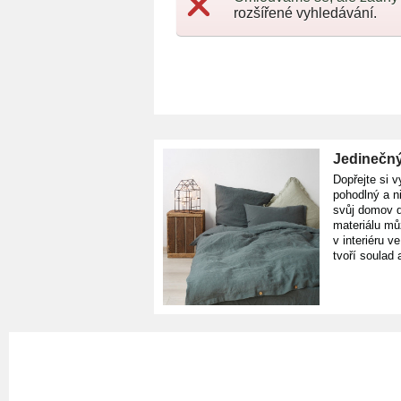
rozšířené vyhledávání.
Jedinečný
Dopřejte si v
pohodlný a n
svůj domov d
materiálu mů
v interiéru v
tvoří soulad 