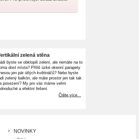
ertikální zelená stěna
ádi byste se obklopili zelení, ale nemáte na to
oma dost místa? Příliš úzké okenní parapety
nesou jen pár útlých květináčů? Nebo byste
ádi zelený balkón, ale máte prostor jen tak tak
a posezení? My pro vás máme velmi
ednoduché a efektní řešení.
Čtěte více...
NOVINKY