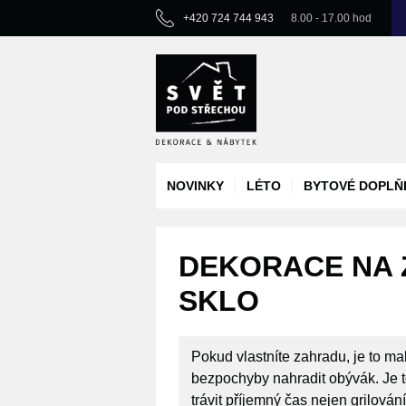
+420 724 744 943
8.00 - 17.00 hod
NOVINKY
LÉTO
BYTOVÉ DOPLŇ
DEKORACE NA Z
SKLO
Pokud vlastníte zahradu, je to ma
bezpochyby nahradit obývák. Je 
trávit příjemný čas nejen grilován