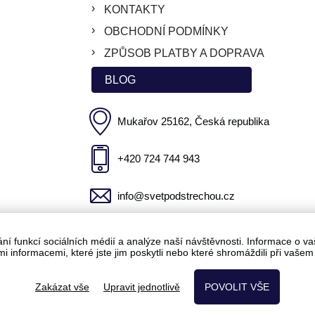
KONTAKTY
OBCHODNÍ PODMÍNKY
ZPŮSOB PLATBY A DOPRAVA
BLOG
Mukařov 25162, Česká republika
+420 724 744 943
info@svetpodstrechou.cz
 funkcí sociálních médií a analýze naší návštěvnosti. Informace o vaš
i informacemi, které jste jim poskytli nebo které shromáždili při vašem 
VĚT POD STŘECHOU,
INTERNETOVÝ OBCHOD
VYTVOŘILA FIRMA
B
Zakázat vše
Upravit jednotlivě
POVOLIT VŠE