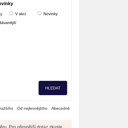
ovinky
ny
V akci
Novinky
dávanější
ražšího
Od nejlevnějšího
Abecedně
u. Pro přesnější dotaz zkuste