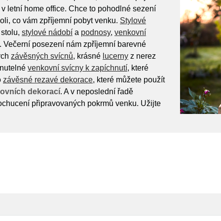
í v letní home office. Chce to pohodlné sezení
oli, co vám zpříjemní pobyt venku.
Stylové
 stolu,
stylové nádobí
a
podnosy
,
venkovní
y. Večerní posezení nám zpříjemní barevné
ých
závěsných svícnů
, krásné
lucerny
z nerez
édnutelné
venkovní svícny k zapíchnutí
, které
o
závěsné rezavé dekorace
, které můžete použít
ovních dekorací
. A v neposlední řadě
chucení připravovaných pokrmů venku. Užijte