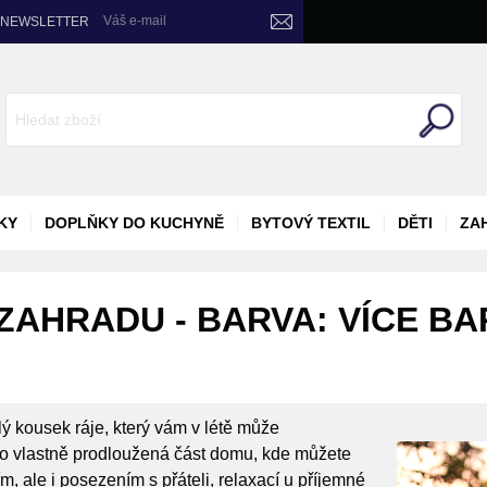
Váš e-mail
NEWSLETTER
KY
DOPLŇKY DO KUCHYNĚ
BYTOVÝ TEXTIL
DĚTI
ZA
AHRADU - BARVA: VÍCE BA
lý kousek ráje, který vám v létě může
to vlastně prodloužená část domu, kde můžete
ím, ale i posezením s přáteli, relaxací u příjemné