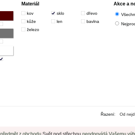
Materiál
Akce a n
kov
sklo
dřevo
Všech
kůže
len
bavlna
Nejpro
železo
Řazení
:
Od nejd
 předmět z obchodu
Svět pod střechou
neodpovídá Vašemu výběr