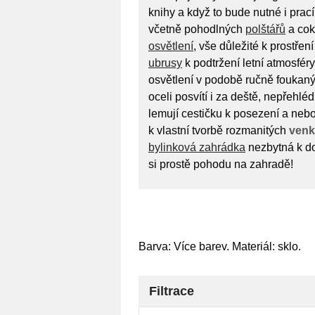
knihy a když to bude nutné i prac
včetně pohodlných
polštářů
a cok
osvětlení
, vše důležité k prostření
ubrusy
k podtržení letní atmosfér
osvětlení v podobě ručně foukan
oceli posvítí i za deště, nepřehl
lemují cestičku k posezení a neb
k vlastní tvorbě rozmanitých
venk
bylinková zahrádka
nezbytná k do
si prostě pohodu na zahradě!
Barva: Více barev. Materiál: sklo.
Filtrace