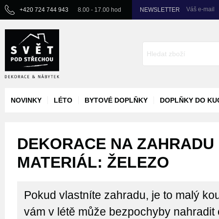
Váš e-mail
+420 724 744 943
8.00 - 17.00 hod
NEWSLETTER
NOVINKY
LÉTO
BYTOVÉ DOPLŇKY
DOPLŇKY DO KU
DEKORACE NA ZAHRADU 
MATERIÁL: ŽELEZO
Pokud vlastníte zahradu, je to malý kou
vám v létě může bezpochyby nahradit 