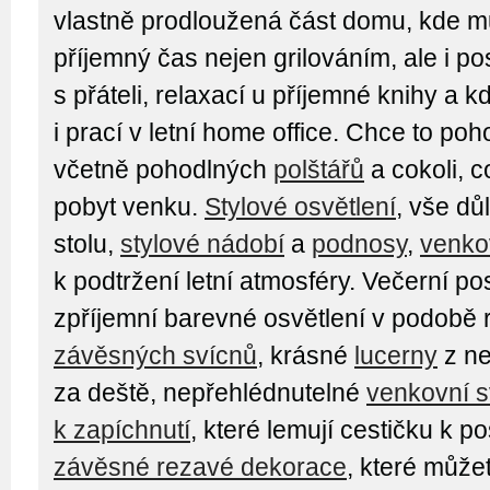
vlastně prodloužená část domu, kde mů
příjemný čas nejen grilováním, ale i p
s přáteli, relaxací u příjemné knihy a 
i prací v letní home office. Chce to po
včetně pohodlných
polštářů
a cokoli, 
pobyt venku.
Stylové osvětlení
, vše dů
stolu,
stylové nádobí
a
podnosy
,
venko
k podtržení letní atmosféry. Večerní p
zpříjemní barevné osvětlení v podobě
závěsných svícnů
, krásné
lucerny
z ne
za deště, nepřehlédnutelné
venkovní s
k zapíchnutí
, které lemují cestičku k 
závěsné rezavé dekorace
, které můžet