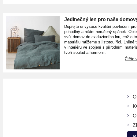
Jedinečný len pro naše domov
Dopřejte si vysoce kvalitní povlečení pro
pohodlný a ničím nerušený spánek. Oble
svůj domov do exkluzivního lnu, což o t
materiálu můžeme s jistotou říci. Lněné 
v interiéru ve spojení s přírodními materiá
tvoří soulad a harmonii.
Čtěte v
O
K
O
Z
B