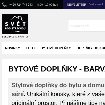
Váš e-mail
+420 724 744 943
8.00 - 17.00 hod
NEWSLETTER
NOVINKY
LÉTO
BYTOVÉ DOPLŇKY
DOPLŇKY DO KU
BYTOVÉ DOPLŇKY - BARV
Stylové doplňky do bytu a domu
sérií
. Unikátní kousky, které z vaš
originální prostor. Přinášíme tipy n