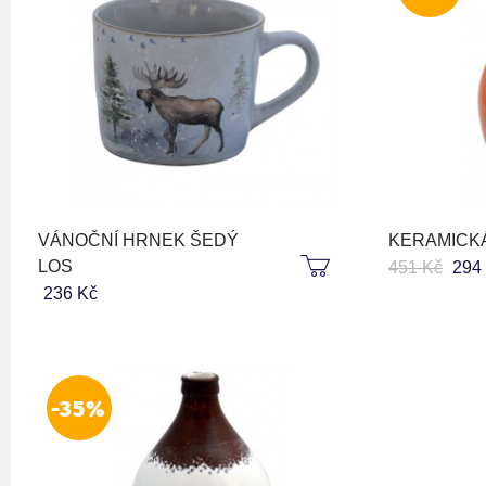
VÁNOČNÍ HRNEK ŠEDÝ
KERAMICK
LOS
451 Kč
294
236 Kč
-35%