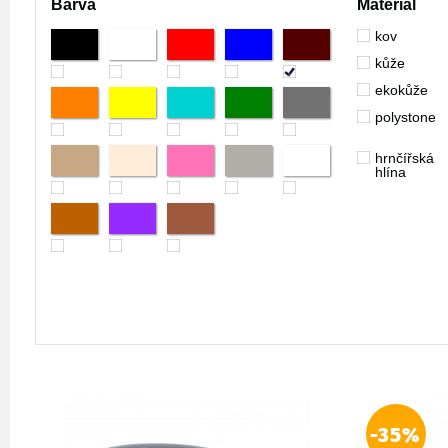
Barva
Materiál
kov
kůže
ekokůže
polystone
hrnčířská
hlína
-35%