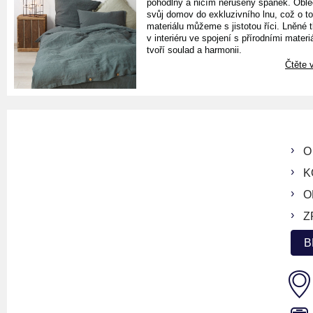
pohodlný a ničím nerušený spánek. Oble
svůj domov do exkluzivního lnu, což o t
materiálu můžeme s jistotou říci. Lněné 
v interiéru ve spojení s přírodními materiá
tvoří soulad a harmonii.
Čtěte v
O
K
O
Z
B