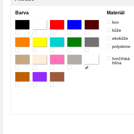
Barva
Materiál
kov
kůže
ekokůže
polystone
hrnčířská
hlína