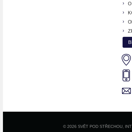
O
K
O
Z
B
© 2026 SVĚT POD STŘECHOU,
IN