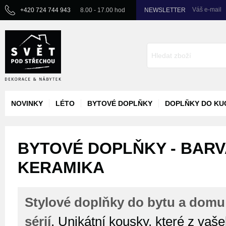
Váš e-mail
+420 724 744 943
8.00 - 17.00 hod
NEWSLETTER
NOVINKY
LÉTO
BYTOVÉ DOPLŇKY
DOPLŇKY DO KU
BYTOVÉ DOPLŇKY - BARVA
KERAMIKA
Stylové doplňky do bytu a domu
sérií
. Unikátní kousky, které z vaš